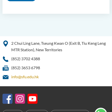
2 Chui Ling Lane, Tseung Kwan O (Exit B, Tiu Keng Leng
MTR Station), New Territories
(852) 3702 4388
(852) 3653 6798
info@sfu.edu.hk