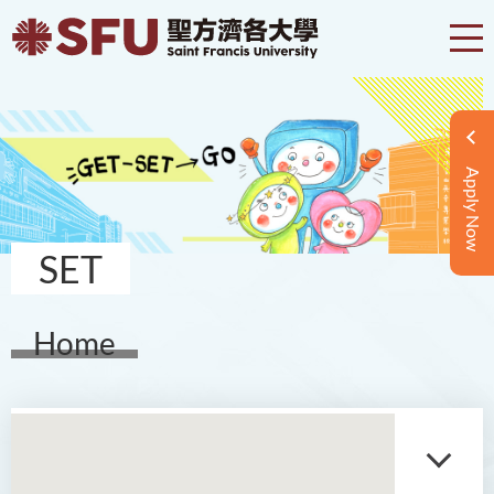
Apply Now
SET
Home