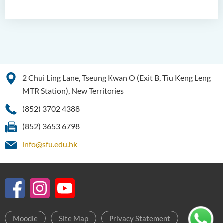
2 Chui Ling Lane, Tseung Kwan O (Exit B, Tiu Keng Leng
MTR Station), New Territories
(852) 3702 4388
(852) 3653 6798
info@sfu.edu.hk
Moodle
Site Map
Privacy Statement