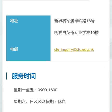
关于卓越发展研究中心
地址
新界将军澳翠岭路18号
成员
明爱白英奇专业学校10楼
获资助的项目
交流计划
电邮
cfe_inquiry@sfu.edu.hk
联络我们
服务时间
星期一至五﹕0900-1800
星期六、日及公众假期﹕休息