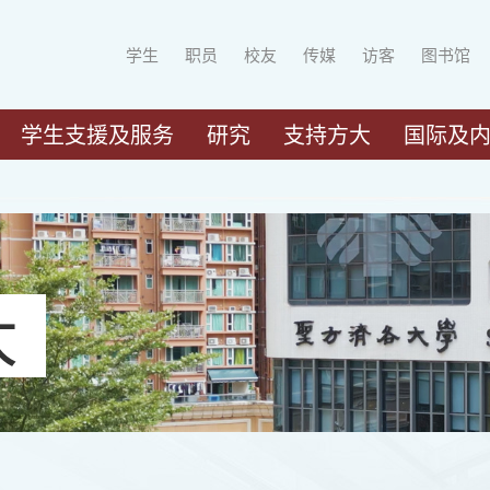
学生
职员
校友
传媒
访客
图书馆
学生支援及服务
研究
支持方大
国际及
大