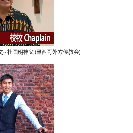
)
- 杜国明神父 (墨西哥外方传教会)