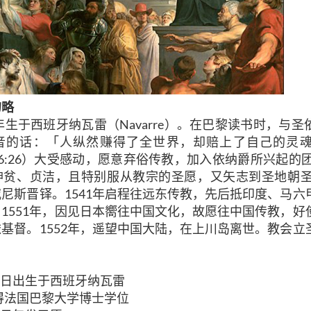
勿略
6年生于西班牙纳瓦雷（Navarre）。在巴黎读书时，与
音的话：「人纵然赚得了全世界，却赔上了自己的灵
6:26）大受感动，愿意弃俗传教，加入依纳爵所兴起的团
神贫、贞洁，且特别服从教宗的圣愿，又矢志到圣地朝圣和
尼斯晋铎。1541年启程往远东传教，先后抵印度、马六
1551年，因见日本嚮往中国文化，故愿往中国传教，好
基督。1552年，遥望中国大陆，在上川岛离世。教会立
月7日出生
于西班牙纳瓦雷
获得法国巴黎大学博士学位