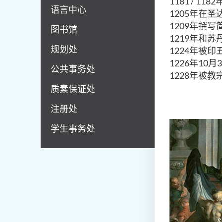
1181 / 118
语言中心
1205年在
1209年撰
图书馆
1219年和苏
规划处
1224年被印
1226年10
公共事务处
1228年被
质素保证处
注册处
学生事务处