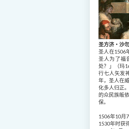
圣方济
‧
沙
圣人在150
圣人为了福
处？」（玛1
行七人矢发
年，圣人在威
化多人归正。
的众民族皈依
保。
1506年10
1530年时