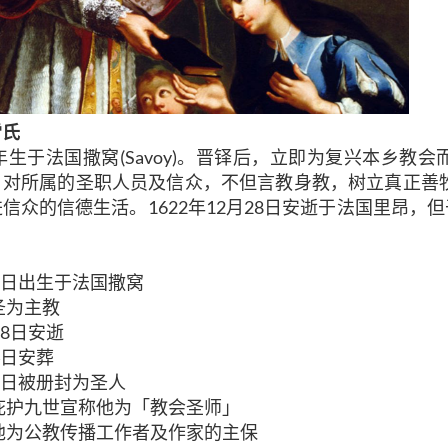
雷氏
7年生于法国撒窝(Savoy)。晋铎后，立即为复兴本乡教
，对所属的圣职人员及信众，不但言教身教，树立真正善
信众的信德生活。1622年12月28日安逝于法国里昂，但
21日出生
于法国撒窝
圣为主教
28日安逝
24日安葬
19日被册封为圣人
宗庇护九世宣称他为「教会圣师」
称他为公教传播工作者及作家的主保