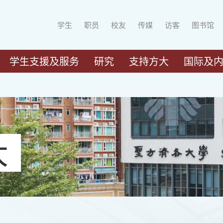
学生
职员
校友
传媒
访客
图书馆
学生支援及服务
研究
支持方大
国际及
大