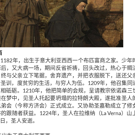
西
1 / 1182年，出生于意大利亚西西一个布匹富商之家。少
释后，又大病一场，期间反省祈祷，回头改过，热心于赒
。终与父亲立下笔据，舍弃遗产，并把衣服脱下，送还父
圣训，度贫穷的生活，与穷人为伍。1209年，他召集同
相砥砺。1210年，他把简单的会规，呈请教宗依诺森三
但在梦中，见圣人托起要坍塌的拉特朗大殿，遂批准圣人
兄弟会（今称方济会）正式成立。又协助圣嘉勒成立了修
的跟随者获益。1224年，圣人在拉维纳（La Verna）
月3日，圣人安逝。