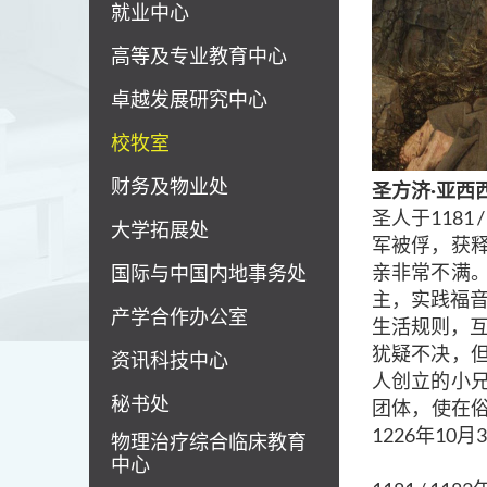
就业中心
高等及专业教育中心
卓越发展研究中心
校牧室
财务及物业处
圣
方济·亚西
圣人于118
大学拓展处
军被俘，获
亲非常不满
国际与中国内地事务处
主，实践福音
产学合作办公室
生活规则，互
犹疑不决，
资讯科技中心
人创立的小
秘书处
团体，使在俗
1226年10
物理治疗综合临床教育
中心