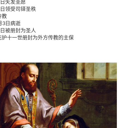
15日矢发圣愿
24日领受司铎圣秩
传教
2月3日病逝
12日被册封为圣人
宗庇护十一世册封为外方传教的主保