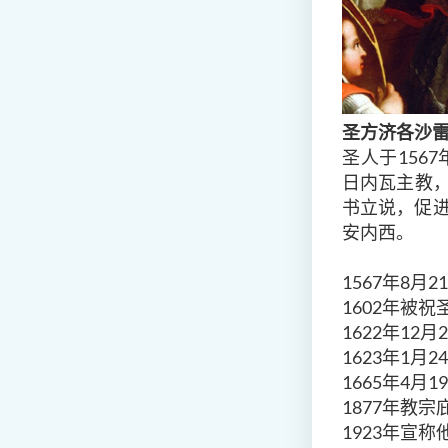
圣方济
各
沙
圣人于156
日内瓦主教
书立说，促进
安内西。
1567年8月
1602年被祝
1622年12月
1623年1月
1665年4月
1877年教
1923年宣