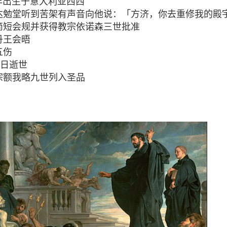
2年出生
于意大利亚西西
圣达勉堂听到苦架有声音向他说：「方济，你去重修我的殿
写简短会规并获得教宗依诺森三世批准
丹王会晤
五伤
月3日逝世
教宗额我略九世列入圣品