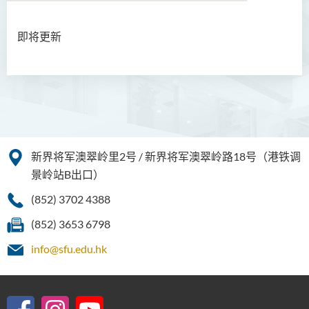
即将更新
关于我们
校牧的话
服务
主保圣人
新界将军澳翠岭里2号 / 新界将军澳翠岭路18号（港铁调
圣方济各小堂
景岭站B出口）
最新消息及活动
(852) 3702 4388
Community
(852) 3653 6798
有用资讯
info@sfu.edu.hk
成员
联络我们