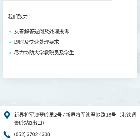
我们致力：
简介
友善解答疑问及处理投诉
使命
即时及快速处理要求
服务承诺
尽力协助大学教职员及学生
职能
职员名录
新界将军澳翠岭里2号 / 新界将军澳翠岭路18号（港铁调
景岭站B出口）
(852) 3702 4388