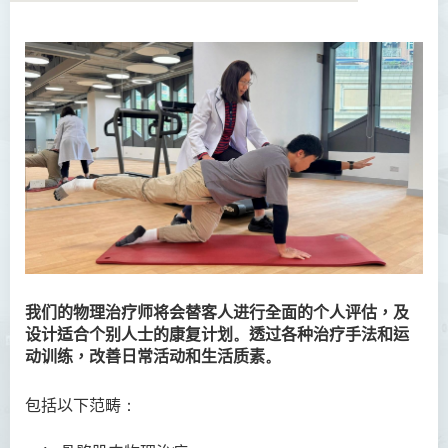
关于我们
愿景与使命
大学物理治疗诊所
社区物理治疗中心
模拟实习室
最新消息
我们的
物理治疗师将
会
替
客人
进行全面的个人评估，
及
专业团队
设计
适合个别人士
的
康
复计划
。
透过各种治疗手法和
运
动训练，改善
日常
活动
和生活质
素
。
常见问题
联络我们
包括以下范畴
：
活動花絮