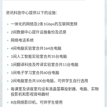
资讯科技中心提供以下的设施：
关于我们
一体化的网络及2条1Gbps的互联网宽频
宗旨
2间数据中心提升设施备份及还原
资讯科技设施
网络电话系统
资讯科技服务
4
间
电脑实验室合共164台电脑
职员名录
1
间人工智能
实验室合共35台电脑
1
间
翻译科技及传译实验室
合共11台电脑
1
间
电子学习室
合共
60台电脑
2
间
电脑室合共100台电脑
，
可供学生自行选用
每课室及讲座室均设有液晶萤幕投射器、电脑、实物
投影机和影视音响器材
8台网络影印机
，
可供学生使用