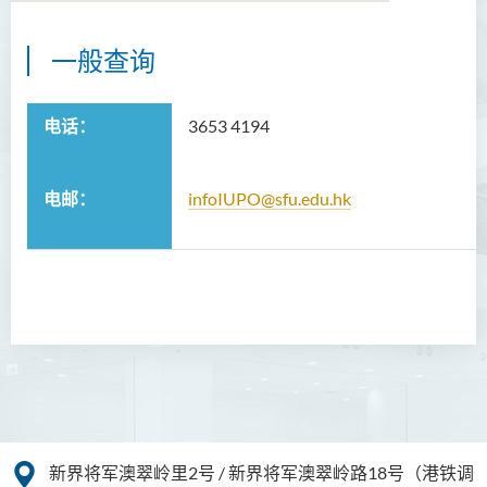
一般查询
关于我们
愿景与使命
电话：
3653 4194
合作机会
电邮：
infoIUPO@sfu.edu.hk
职员
活动
有用连结
联络我们
新界将军澳翠岭里2号 / 新界将军澳翠岭路18号（港铁调