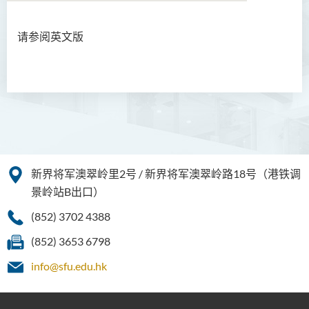
请参阅英文版
简介
最新消息
服务
网上资源
Wen Wei Po Column
新界将军澳翠岭里2号 / 新界将军澳翠岭路18号（港铁调
有用连结
景岭站B出口）
(852) 3702 4388
IELTS 奖学金
(852) 3653 6798
联络我们
info@sfu.edu.hk