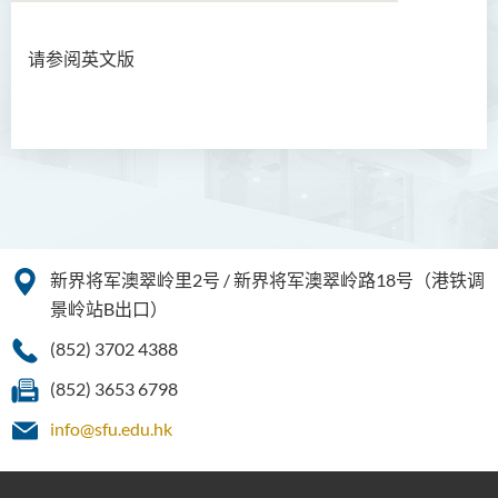
请参阅英文版
简介
最新消息
服务
网上资源
Wen Wei Po Column
新界将军澳翠岭里2号 / 新界将军澳翠岭路18号（港铁调
有用连结
景岭站B出口）
(852) 3702 4388
IELTS 奖学金
(852) 3653 6798
联络我们
info@sfu.edu.hk