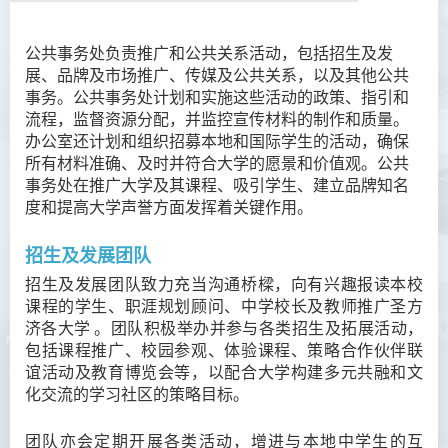
公共事务处负责推广和公共关系活动，包括招生及发
关于我们
展
、
品牌及市场推广
、
传媒及公共关系，以及其他公共
事务。
公共事务处
计划和实施这些活动的政策、指引和
新闻稿
流程，监督资源分配，并监控宣传材料的制作和质量。
办公室还计划和组织招募本地和国际学生的活动，确保
传媒采访
所有材料准确、及时并符合大学的愿景和价值观。
公共
事务处
在推广大学及其课程、吸引学生、建立品牌知名
最新消息
度和提高大学声誉方面发挥着关键作用。
招生及推广
招生及发展团队
活动相片集
招生及发展团队致力充当沟通桥樑，向有兴趣报读本校
课程的学生、职涯规划顾问、中学校长及教师推广圣方
职员名录
济各大学 。团队积极举办并参与各类招生及拓展活动，
包括课程推广、校园参观、体验课程、策略合作伙伴联
谊活动及教育博览会等，以配合大学构建多元共融和文
化交流的学习社区的策略目标。
团队亦会定期开展各类活动，增进与本地中学生的互