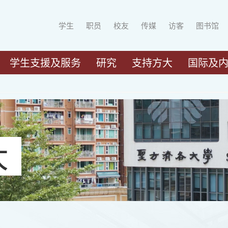
学生
职员
校友
传媒
访客
图书馆
学生支援及服务
研究
支持方大
国际及
大