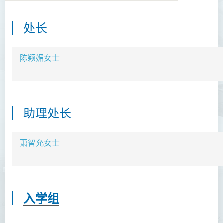
处长
简介
职能
陈颖媚女士
职员名录
课室借用系统
助理处长
表格下载
联络我们
萧智允女士
大学正名：学生常见问题
大学正名：毕业生常见问题
入学组