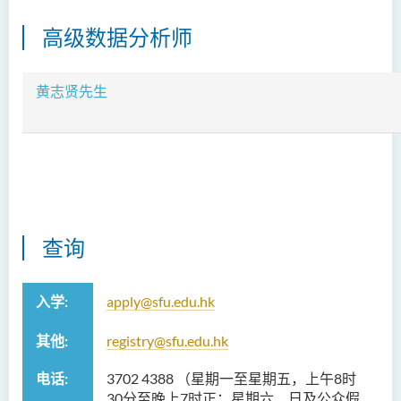
高级数据分析师
黄志贤
先生
查询
入学:
apply@sfu.edu.hk
其他:
registry@sfu.edu.hk
电话:
3702 4388 （
星期一至星期五，上午
8
时
30
分至晚上
7
时正；星期六、日及公众假