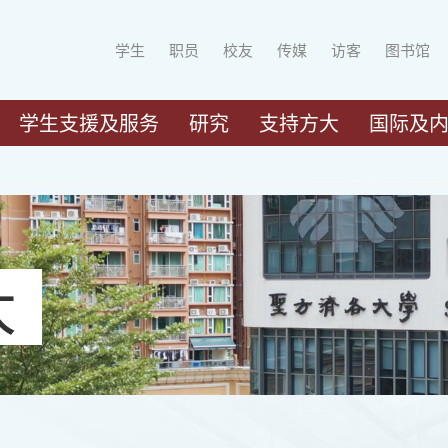
学生
职员
校友
传媒
访客
图书馆
学生支援及服务
研究
支持方大
国际及
大