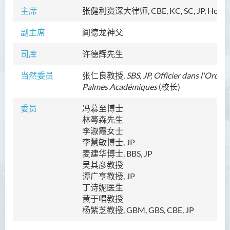
主席
张健利资深大律师
, CBE, KC, SC, JP, Hon. 
副主席
阎德龙神父
司库
许德辉先生
当然委员
张仁良教授,
SBS, JP, Officier dans l'Ordre 
Palmes Académiques
(校长)
委员
冯慕至博士
林蕚森先生
李淑霞女士
李慧敏博士, JP
麦建华博士
, BBS, JP
吴其彦教授
谭广亨教授, JP
丁诗妮医生
黄于唱教授
杨紫芝教授, GBM, GBS, CBE, JP