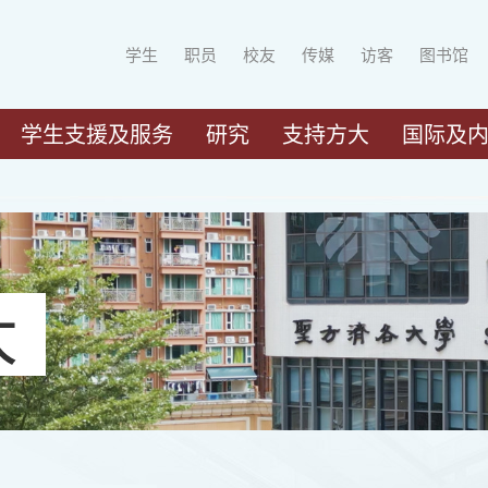
学生
职员
校友
传媒
访客
图书馆
学生支援及服务
研究
支持方大
国际及
大