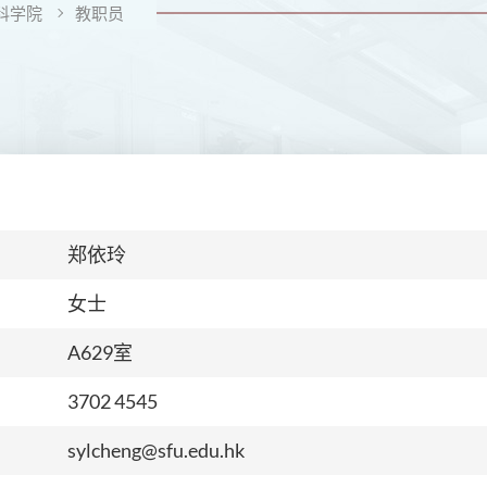
科学院
教职员
郑依玲
女士
A629室
3702 4545
sylcheng@sfu.edu.hk