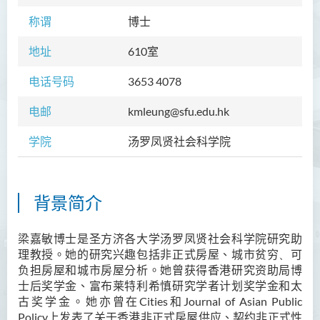
称谓
博士
地址
610
室
电话号码
3653 4078
电邮
kmleung@sfu.edu.hk
学院
汤罗凤贤社会科学院
背景简介
梁嘉敏博士是圣方济各大学汤罗凤贤社会科学院研究助
理教授。她的研究兴趣包括非正式房
屋
、城市贫
穷
、
可
负担
房
屋
和
城市房
屋
分析。她曾获得香港研究资助局博
士后奖学金、
富布莱特利希慎
研究学者计划
奖
学金
和太
古奖学金。她
亦
曾
在
Cities
和
Journal of Asian Public
Policy
上发表了关于香港非正式
房
屋
供应、契约非正式性