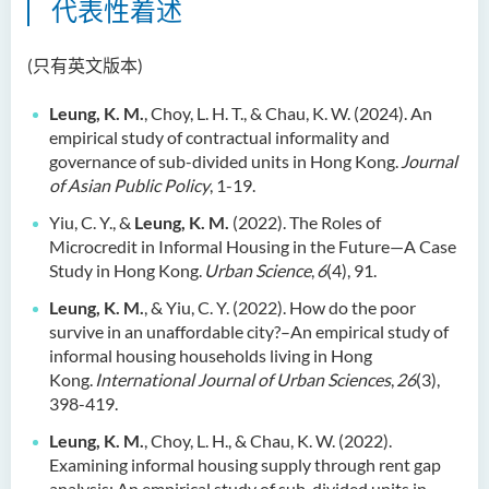
代表性着述
(只有英文版本)
Leung, K. M.
, Choy, L. H. T., & Chau, K. W. (2024). An
empirical study of contractual informality and
governance of sub-divided units in Hong Kong.
Journal
of Asian Public Policy
, 1-19.
Yiu, C. Y., &
Leung, K. M.
(2022). The Roles of
Microcredit in Informal Housing in the Future—A Case
Study in Hong Kong.
Urban Science
,
6
(4), 91.
Leung, K. M.
, & Yiu, C. Y. (2022). How do the poor
survive in an unaffordable city?–An empirical study of
informal housing households living in Hong
Kong.
International Journal of Urban Sciences
,
26
(3),
398-419.
Leung, K. M.
, Choy, L. H., & Chau, K. W. (2022).
Examining informal housing supply through rent gap
analysis: An empirical study of sub-divided units in