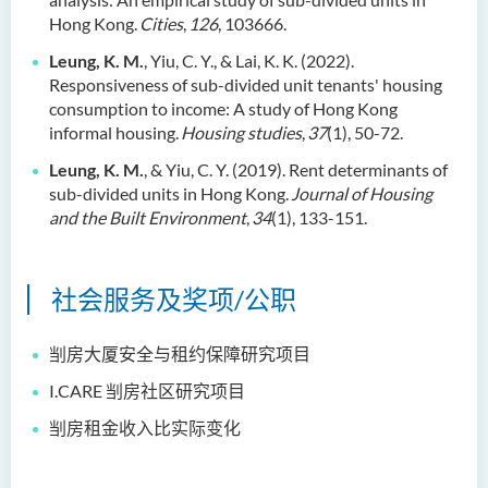
Hong Kong.
Cities
,
126
, 103666.
Leung, K. M.
, Yiu, C. Y., & Lai, K. K. (2022).
Responsiveness of sub-divided unit tenants' housing
consumption to income: A study of Hong Kong
informal housing.
Housing studies
,
37
(1), 50-72.
Leung, K. M.
, & Yiu, C. Y. (2019). Rent determinants of
sub-divided units in Hong Kong.
Journal of Housing
and the Built Environment
,
34
(1), 133-151.
社会服务及奖项/公职
㓥房大厦安全与租约保障研究项目
I.CARE 㓥房社区研究项目
㓥房租金收入比实际变化