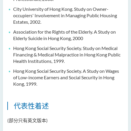
City University of Hong Kong. Study on Owner-
occupiers' Involvement in Managing Public
Housing
Estates, 2002.
Association for the Rights of the Elderly. A Study on
Elderly Suicide in Hong Kong, 2000
Hong Kong Social Security Society. Study on Medical
Financing & Medical Malpractice in Hong
Kong Public
Health Institutions, 1999.
Hong Kong Social Security Society. A Study on Wages
of Low-income Earners and Social
Security in Hong
Kong, 1999.
代表性着述
(部分只有英文版本)