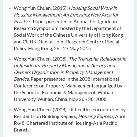
Wong Yun Chuen. (2015).
Housing Social Work in
Housing Management: An Emerging New
Area for
Practice
. Paper presented in Annual Postgraduate
Research Symposium, hosted by the Department of
Social Work of the Chinese University of Hong Kong
and CUHK-Nankai Joint Research Centre of Social
Policy, Hong Kong, 26 - 27 May 2015.
Wong Yun Chuen. (2008).
The Triangular Relationship
of Residents, Property Management
Agency and
Owners Organization in Property Management
Service
. Paper presented in the 2008 International
Conference on Property Management, organized by
the School of Economic & Management, Wuhan
University, Wuhan, China, Nov 26 - 28, 2008.
Wong Yun Chuen. (2008). Difficulties Encountered by
Residents on Building Repairs,
Housing Express
, April.
P.6-8, Chartered Institute of Housing-Asia Pacific
Branch.