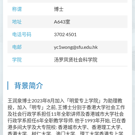
称谓
博士
地址
A643
室
电话号码
3702 4501
电邮
yc1wong@sfu.edu.hk
学院
汤罗凤贤社会科学院
背景简介
王润泉博士
2023
年
8
月加入
「
明爱专上学院
」
为助理教
授
，
加入
「
明专
」
之前
,
王博士分别于香港大学社会工作
及社会行政学系担任
11
年全职讲师及香港城市大学社会
行政学系担任
6
年全职教学导师
.
他于
1993
年开始
,
已在香
港多间大学及大专院校
:
香港城市大学
、
香港理工大学
、
香港大学
、
树仁大学
、
澳门大学
、
理工大学香港专上学