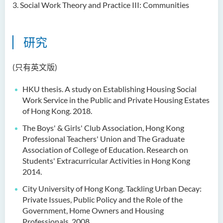
3.
Social Work Theory and Practice III: Communities
研究
(只有英文版)
HKU thesis. A study on Establishing Housing Social
Work Service in the Public and Private
Housing Estates
of Hong Kong. 2018.
The Boys' & Girls' Club Association, Hong Kong
Professional Teachers' Union and The
Graduate
Association of College of Education. Research on
Students' Extracurricular Activities in Hong Kong
2014.
City University of Hong Kong. Tackling Urban Decay:
Private Issues, Public Policy and the
Role of the
Government, Home Owners and Housing
Professionals, 2008.