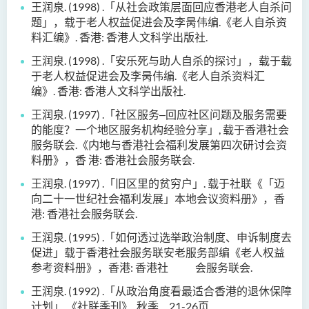
王润泉
. (1998) .
「从社会政策层面回应香港老人自杀问
题」，载于老人权益促进会及李
昺伟编
.
《老人自杀资
料汇编》
.
香港
:
香港人文科学出版社
.
王润泉
. (1998) .
「安乐死与助人自杀的探讨」，载于载
于老人权益促进会及李昺伟编
.
《老人自杀资料汇
编》
.
香港
:
香港人文科学出版社
.
王润泉
. (1997) .
「社区服务
‒
回应社区问题及服务需要
的能度？一个地区服务机构经验
分享」
,
载于香港社会
服务联会
.
《内地与香港社会福利发展第四次研讨会资
料册》，香
港
:
香港社会服务联会
.
王润泉
. (1997) .
「旧区里的贫穷户」
.
载于社联
《
「迈
向二十一世纪社会福利发展」本
地会议资料册
》
，香
港
:
香港社会服务联会
.
王润泉
. (1995) .
「如何透过选举政治制度、申诉制度去
促进」载于香港社会服务联
安老服务部编《老人权益
参考资料册》，香港
:
香港社 会
服务联会
.
王润泉
. (1992) .
「从政治角度看最适合香港的退休保障
计划」
,
《社联季刊》
,
秋季
,
21-26
页
.