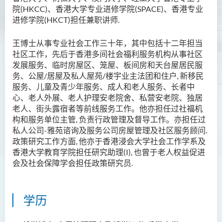
院
(HKCC)
、
香港大学专业进修学院
(SPACE)
、
香港专业
进修学院
(HKCT)
担任兼职讲师
.
王博士从事专业社会工作三十年，其中包括十二年担当
社区工作，先后于香港多间社会福利服务机构从事社区
发展服务
、
临时房屋区、笼屋、板间房和天台屋居民服
务、公屋
/
居屋及私人屋苑
/
楼宇业主法团和住户
,
新移民
服务、儿童及青少年服务、成人和老人服务、长者中
心、老人外展、老人护理安老院舍、私营安老院、独居
老人、街头露宿者等前线服务工作。他亦担任过社福机
构和服务单位主管
,
负责行政管理及督导工作。亦担任过
私人公司
-
雅苑谘询及服务公司房屋管理及社区服务顾问
.
政策研究工作方面
,
他亦于香港浸会大学社会工作学系及
香港大学教育学院担任研究助理
(I),
也曾于老人权益促进
会及社会保障学会担任政策研究员
.
学历