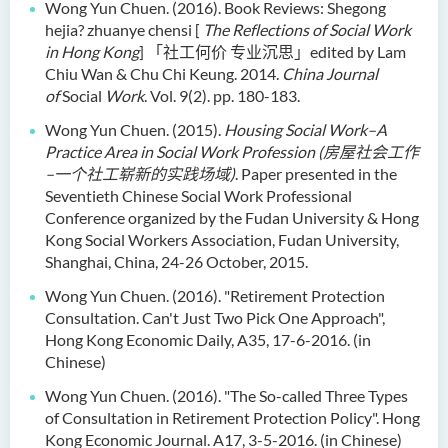
Wong Yun Chuen. (2016). Book Reviews: Shegong
hejia? zhuanye chensi [
The Reflections of Social Work
in Hong Kong
]
「社工何价
专业沉思」
edited by Lam
Chiu Wan & Chu Chi Keung. 2014.
China Journal
of
Social
Work
. Vol. 9(2). pp. 180-183.
Wong Yun Chuen. (2015).
Housing Social Work–A
Practice Area in Social Work Profession (
房屋社会工作
–一个社工崭新的实践场域
)
. Paper presented in the
Seventieth Chinese Social Work Professional
Conference organized by the Fudan University & Hong
Kong Social Workers Association, Fudan University,
Shanghai, China, 24-26 October, 2015.
Wong Yun Chuen. (2016). "Retirement Protection
Consultation. Can't Just Two Pick One
Approach",
Hong Kong Economic Daily, A35, 17-6-2016. (in
Chinese)
Wong Yun Chuen. (2016). "The So-called Three Types
of Consultation in Retirement
Protection Policy". Hong
Kong Economic Journal. A17, 3-5-2016. (in Chinese)