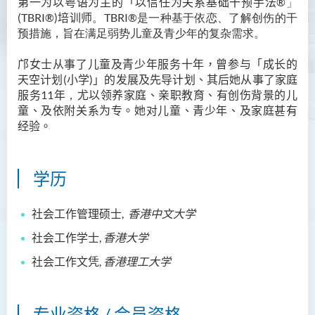
第一为以粤语为主的「
以信任为关系基础
干预
手法
®
」
(TBRI®)
培训师
。
TBRI®是一种基于依恋、了解创伤的干
Ms Angie HUNG Yiu Ying
预措施，旨在满足弱势儿童及青少年的复杂需求
。
Ms Mickey IP Po Na
邝
女士从事
了儿童及青少年
服务
十年，曾参与「成长的
Mr Michael LAU Sik Wai
天空计划
(
小学
)
」的发展及先导计划、其后她从事了家庭
Ms Clara LAW Ying Tsz
服务
11
年
，
尤以领养家庭、亲职教育、有创伤背景的儿
童、及依附关系为专。
她对
儿童、青少年、及家庭
甚有
Mr LUK Yiu Tung
经验。
Ms Amy LEE Yuk Ying
Dr Leo YEUNG Yee Yu
学历
Dr Joey SIU Chung Yue
Prof WONG Yu Cheung
社会工作
管理
硕
士
,
香港
中文
大学
Prof LAM Ching Man
社会工作
学士
,
香港大学
Mr Michael PAK Chui Man
社会工作文
凭
,
香港
理工
大学
Ms Patricia TAM Ka Ying
梁汉柱博士
专业资格 / 会员资格