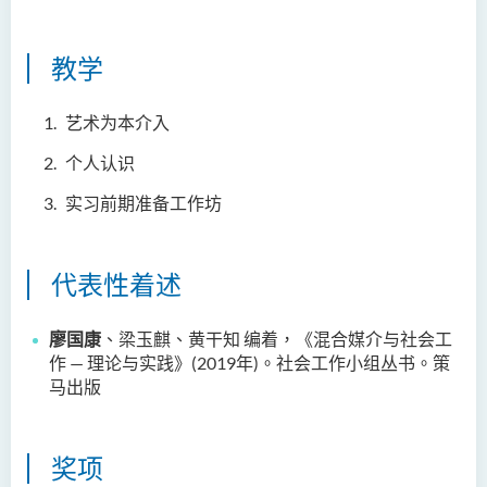
教学
艺术为本介入
个人认识
实习前期准备工作坊
代表性着述
廖国康
、梁玉麒、
黄干知
编着，《混合媒介与社会工
作
—
理论与实践》
(2019
年
)
。社会工作小组丛书。策
马出版
奖项