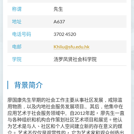
称谓
先生
地址
A637
电话号码
3702 4520
电邮
Khliu@sfu.edu.hk
学院
汤罗凤贤社会科学院
背景简介
廖国康先生早期的社会工作主要从事社区发展
，
戒除滥
用物质
，
以及内地社会服务发展项目
.。
其后
，
他集中在
应用艺术于社会服务领域中
。
自
2012
年起，
廖先生一直
与各种组织和机构合作策划社区艺术项目和展览。他认
为艺术是与人、社区和个人空间建立新的存在意义的媒
介。
艺术不仅仅是观赏性的，
它为艺术家和观众创造出