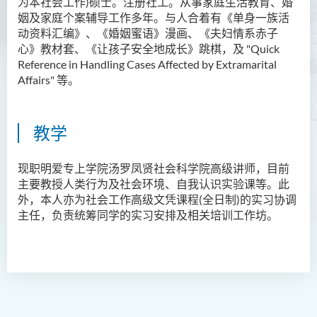
为本社会工作)硕士。注册社工。从事家庭生活教育、婚
姻及家庭个案辅导工作多年。与人合着有《单身一族活
Ms Angie HUNG Yiu Ying
动资料汇编》、《婚姻蜜语》漫画、《夫妇情系赤子
Ms Mickey IP Po Na
心》教材套、《让孩子安全地成长》跳棋，及 "Quick
Reference in Handling Cases Affected by Extramarital
Mr Michael LAU Sik Wai
Affairs" 等。
Ms Clara LAW Ying Tsz
Mr LUK Yiu Tung
教学
Ms Amy LEE Yuk Ying
Dr Leo YEUNG Yee Yu
现职明爱专上学院汤罗凤贤社会科学院高级讲师，目前
主要教授人类行为及社会环境、自我认识实验课等。此
Dr Joey SIU Chung Yue
外，本人亦为社会工作高级文凭课程
(
全日制
)
的实习协调
Prof WONG Yu Cheung
主任，负责统筹同学的实习安排及相关培训工作坊。
Prof LAM Ching Man
Mr Michael PAK Chui Man
Ms Patricia TAM Ka Ying
梁汉柱博士