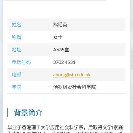
学院简介
姓名
熊瑶英
院长的话
称谓
女士
课程概览
地址
A635室
教职员
电话号码
3702 4531
Prof TSUI Ming Sum
电邮
ahung@sfu.edu.hk
Dr CHU Cheong Hay
学院
汤罗凤贤社会科学院
Dr LAM Chiu Wan
Dr FUNG Ka Yi
Mr LAI Kin Kwok
背景简介
黎婷筑博士
毕业于香港理工大学应用社会科学系，后取得文学(家庭
Ms Villy LO Suk Ling