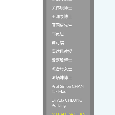
关伟康博士
王润泉博士
廖国康先生
邝灵思
谭可娸
邱达民教授
粱嘉敏博士
陈合玲女士
陈炳坤博士
Prof Simon CHAN
Tak Mau
Dr Ada CHEUNG
Pui Ling
Ms Catalina CHAN