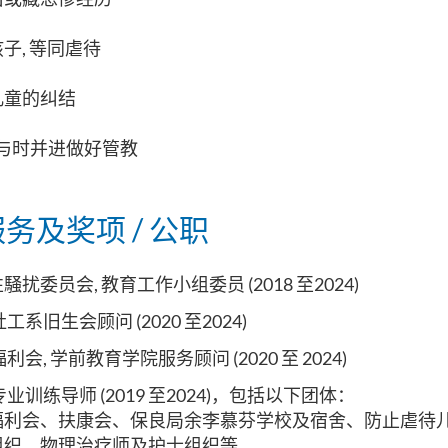
孩子
,
等同虐待
儿童的纠结
与时并进做好管教
务及奖项 / 公职
性騒扰委员会
,
教育工作小组委员
(2018
至
2024)
社工系旧生会顾问
(2020
至
2024)
福利会
,
学前教育学院服务顾问
(2020
至
2024)
专业训练导师
(2019
至
2024)
，包括以下团体
：
福利会、
扶康会、
保良局余李慕芬学校及宿舍、
防止虐待
组织
、
物理治疗师及护士组织等