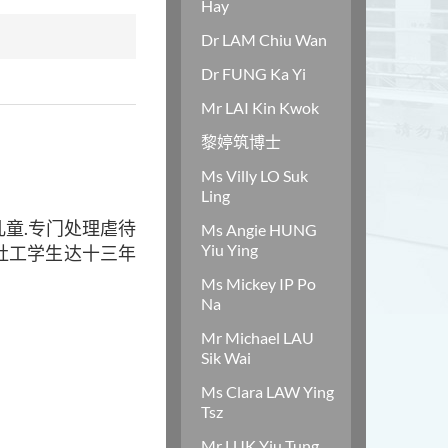
Hay
Dr LAM Chiu Wan
Dr FUNG Ka Yi
Mr LAI Kin Kwok
黎婷筑博士
Ms Villy LO Suk
Ling
童.专门处理虐待
Ms Angie HUNG
Yiu Ying
社工学生达十三年
Ms Mickey IP Po
Na
Mr Michael LAU
Sik Wai
Ms Clara LAW Ying
Tsz
Mr LUK Yiu Tung