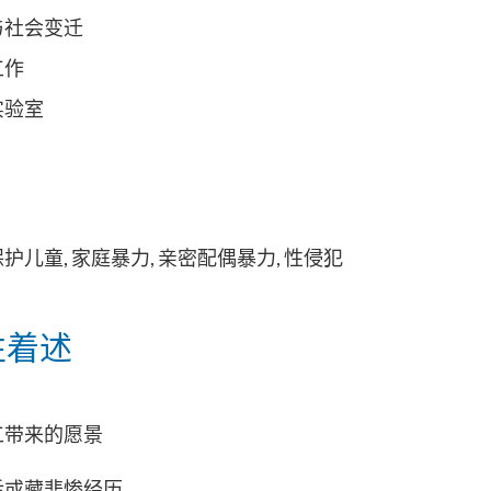
与社会变迁
工作
实验室
保护儿童
,
家庭暴力
,
亲密配偶暴力
,
性侵犯
性着述
工带来的愿景
后或
藏
悲
惨
经
历