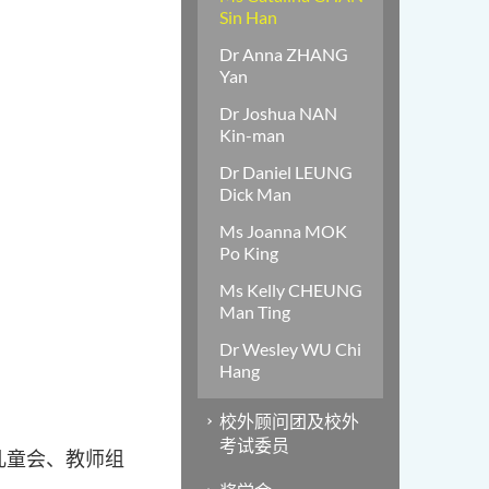
Sin Han
Dr Anna ZHANG
Yan
Dr Joshua NAN
Kin-man
Dr Daniel LEUNG
Dick Man
Ms Joanna MOK
Po King
Ms Kelly CHEUNG
Man Ting
Dr Wesley WU Chi
Hang
校外顾问团及校外
考试委员
儿童会、
教师组