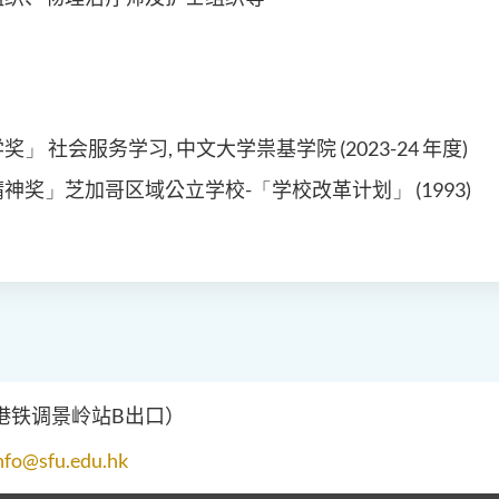
学奖
」
社会服务学习
,
中文大学祟基学院
(2023-24
年度
)
精神奖
」
芝加哥区域
公立
学校
-
「
学
校改革计划
」
(
199
3
)
（港铁调景岭站B出口）
nfo@sfu.edu.hk