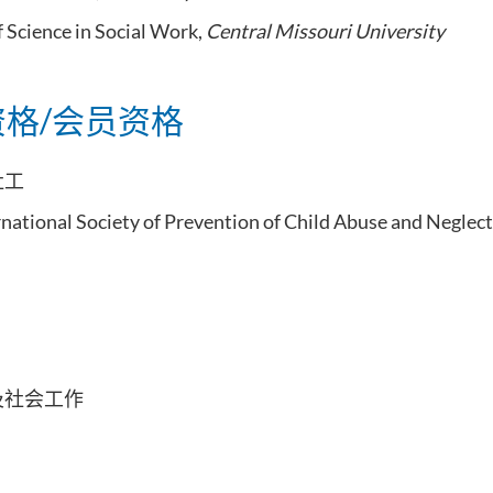
 Science in Social Work,
Central Missouri University
格/会员资格
社工
national Society of Prevention of Child Abuse and Neglec
及社会工作