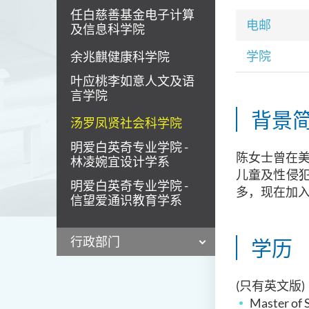
任白慈善基金电子计算
电邮
及信息科学院
学院
余兆麒健康科学院
叶应桃李如意人文及语
言学院
背景
汤罗凤贤社会科学院
明爱白英奇专业学院 -
陈女士曾在
林凌婉宜设计学系
儿童及性侵
明爱白英奇专业学院 -
多，现在加
信望爱通识教育学系
行政部门
学历
(只有英文版)
Master of 