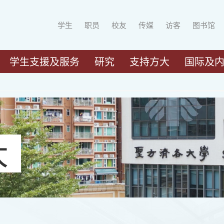
学生
职员
校友
传媒
访客
图书馆
学生支援及服务
研究
支持方大
国际及
大