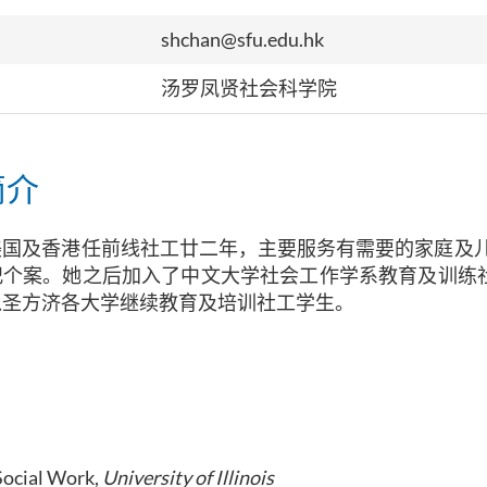
shchan@sfu.edu.hk
汤罗凤贤社会科学院
简介
美国及香港任前线社工廿二年
，
主要服务有需要的家庭及儿
犯个案
。她
之后加入了中文大学社会工作学系教育及训练
入圣方济各大学继续教育及培训社工学生。
Social Work,
University of Illinois