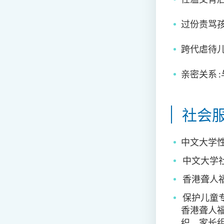
过份责骂
跨代虐待
亲密关系
:
社会服
中文大学
中文大学
香港聋人
保护儿童
香港聋人
织、
家长