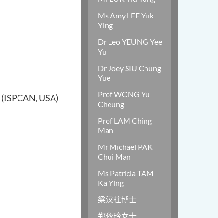
Ms Amy LEE Yuk
Ying
Dr Leo YEUNG Yee
Yu
Dr Joey SIU Chung
Yue
Prof WONG Yu
t (ISPCAN, USA)
Cheung
Prof LAM Ching
Man
Mr Michael PAK
Chui Man
Ms Patricia TAM
Ka Ying
梁汉柱博士
郑依玲女士