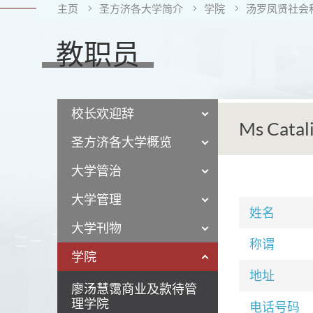
主页
圣方济各大学简介
学院
汤罗凤贤社会
教职员
校长欢迎辞
Ms Catal
圣方济各大学概览
大学管治
大学管理
姓名
大学刊物
称谓
学院
地址
廖汤慧霭商业及款待管
理学院
电话号码