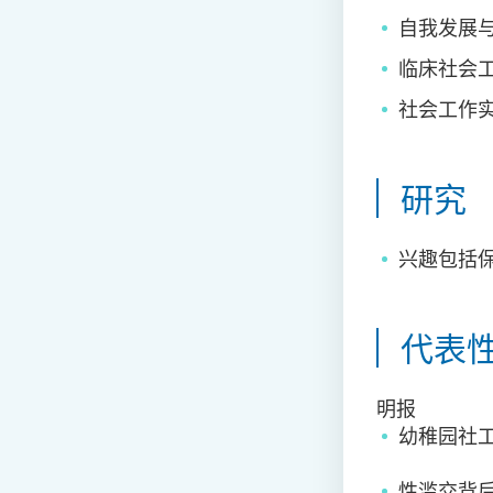
自我发展
临床社会
社会工作
研究
兴趣包括
代表
明报
幼稚园社
性滥
交
背