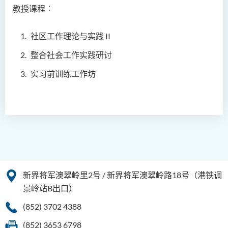
教授课程︰
郑依玲女士
关伟康博士
社区工作理论与实践
II
王润泉博士
整合社会工作实践研讨
廖国康先生
实习前训练工作坊
邝灵思
谭可娸
邱达民教授
粱嘉敏博士
陈合玲女士
陈炳坤博士
新界将军澳翠岭里2号 / 新界将军澳翠岭路18号（港铁调
Prof Simon CHAN Tak Mau
景岭站B出口）
Dr Ada CHEUNG Pui Ling
(852) 3702 4388
Ms Catalina CHAN Sin Han
(852) 3653 6798