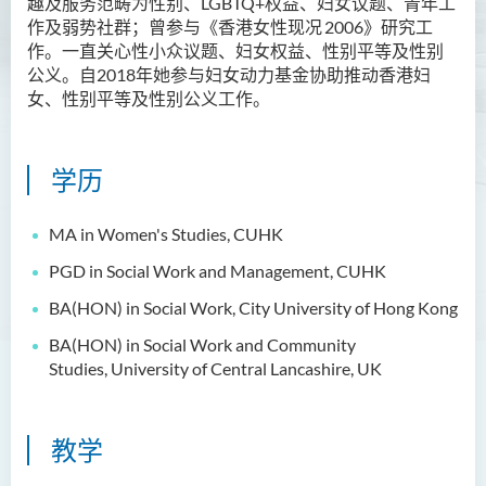
趣及服务范畴为性别、
LGBTQ+
权益、妇女议题、青年工
作及弱势社群；曾参与《香港女性现况
Ms Angie HUNG Yiu Ying
2006
》研究工
作。一直关心性小众议题、妇女权益、性别平等及性别
Ms Mickey IP Po Na
公义
。
自
2018年她参与
妇女动力基金协助推动香港妇
女、性别平等及性别公义工作。
Mr Michael LAU Sik Wai
Ms Clara LAW Ying Tsz
学历
Mr LUK Yiu Tung
Ms Amy LEE Yuk Ying
MA in Women's Studies, CUHK
Dr Leo YEUNG Yee Yu
PGD in Social Work and Management, CUHK
Dr Joey SIU Chung Yue
BA(HON) in Social Work, City University of Hong Kong
Prof WONG Yu Cheung
BA(HON) in Social Work and Community
Prof LAM Ching Man
Studies,
University of Central Lancashire, UK
Mr Michael PAK Chui Man
Ms Patricia TAM Ka Ying
教学
梁汉柱博士