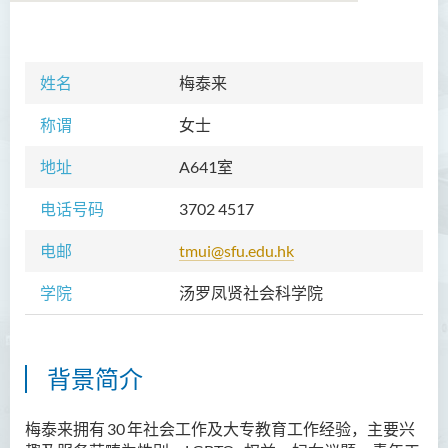
学院简介
姓名
梅泰来
院长的话
称谓
女士
课程概览
地址
A641室
教职员
电话号码
3702 4517
Prof TSUI Ming Sum
电邮
tmui@sfu.edu.hk
Dr CHU Cheong Hay
学院
汤罗凤贤社会科学院
Dr LAM Chiu Wan
Dr FUNG Ka Yi
Mr LAI Kin Kwok
背景简介
黎婷筑博士
梅泰来拥有
30
年社会工作及大专教育工作经验，主要兴
Ms Villy LO Suk Ling