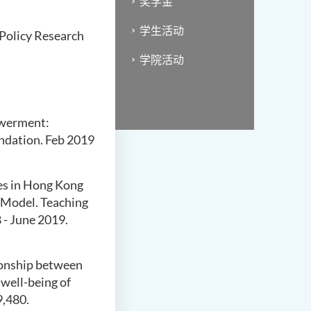
奖学金
学生活动
 Policy Research
学院活动
owerment:
ndation. Feb 2019
ies in Hong Kong
g Model. Teaching
 - June 2019.
ionship between
 well-being of
9,480.