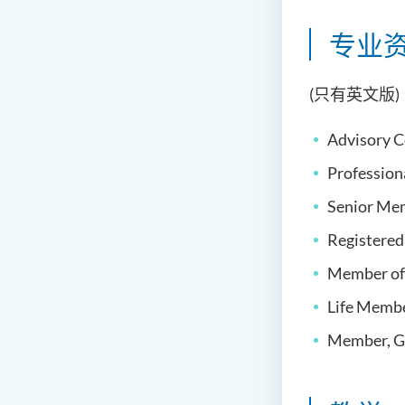
专业资
(只有英文版)
Advisory C
Profession
Senior Mem
Registered
Member of 
Life Membe
Member, Ge