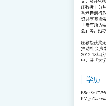
文，及在90
庄教授十分
香港特别行
资共享基金
「老有所为
会」等。她
庄教授获奖无
推动社会资
2012-1
中，获「大学
学历
BSocSc
CUH
PMgr
Canadi