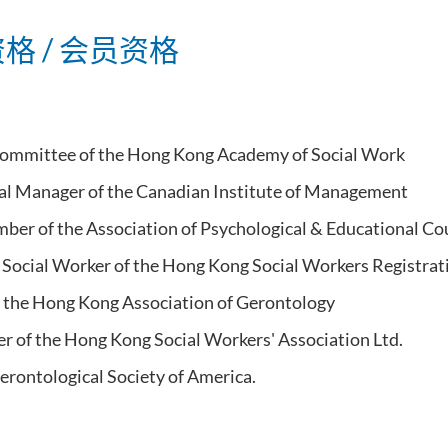
格 / 会员资格
ommittee of the Hong Kong Academy of Social Work
al Manager of the Canadian Institute of Management
ber of the Association of Psychological & Educational Cou
 Social Worker of the Hong Kong Social Workers Registra
the Hong Kong Association of Gerontology
r of the Hong Kong Social Workers' Association Ltd.
rontological Society of America.