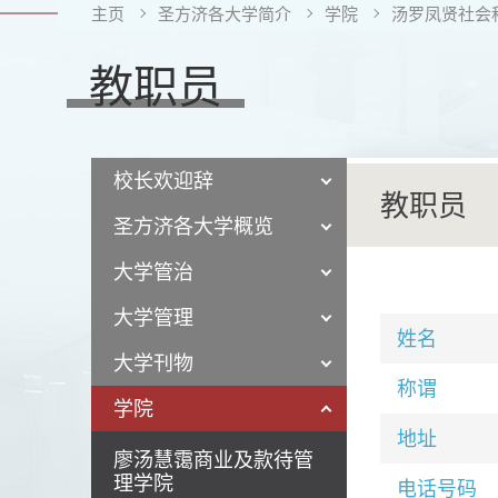
主页
圣方济各大学简介
学院
汤罗凤贤社会
教职员
校长欢迎辞
教职员
圣方济各大学概览
大学管治
大学管理
姓名
大学刊物
称谓
学院
地址
廖汤慧霭商业及款待管
理学院
电话号码