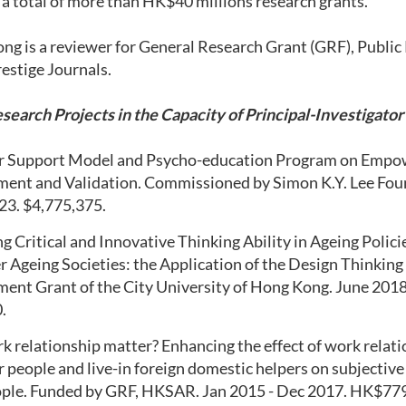
a total of more than HK$40 millions research grants.
ng is a reviewer for General Research Grant (GRF), Public
restige Journals.
search Projects in the Capacity of Principal-Investigator
r Support Model and Psycho-education Program on Emp
ent and Validation. Commissioned by Simon K.Y. Lee Fou
023.
$4,775,375.
 Critical and Innovative Thinking Ability in Ageing Polic
 Ageing Societies: the Application of the Design Thinkin
ent Grant of the City University of Hong Kong. June 2018
.
k relationship matter? Enhancing the effect of work relat
er people and live-in foreign domestic helpers on subjective
ople. Funded by GRF, HKSAR. Jan 2015 - Dec 2017. HK$77