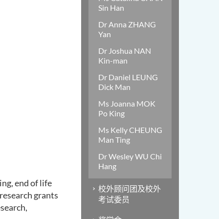
Sin Han
Dr Anna ZHANG
Yan
Dr Joshua NAN
Kin-man
Dr Daniel LEUNG
Dick Man
Ms Joanna MOK
Po King
Ms Kelly CHEUNG
Man Ting
Dr Wesley WU Chi
Hang
ng, end of life
校外顾问团及校外
 research grants
考试委员
esearch,