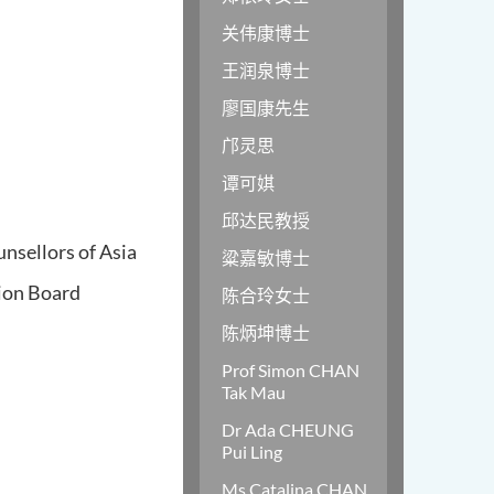
关伟康博士
王润泉博士
廖国康先生
邝灵思
谭可娸
邱达民教授
nsellors of Asia
粱嘉敏博士
tion Board
陈合玲女士
陈炳坤博士
Prof Simon CHAN
Tak Mau
Dr Ada CHEUNG
Pui Ling
Ms Catalina CHAN