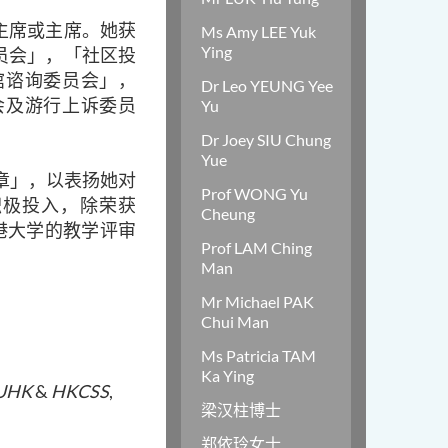
主席或主席。她获
Ms Amy LEE Yuk
Ying
员会」，「社区投
馆谘询委员会」，
Dr Leo YEUNG Yee
会及游行上诉委员
Yu
Dr Joey SIU Chung
Yue
章」，以表扬她对
Prof WONG Yu
积极投入，除荣获
Cheung
全港大学的教学评审
Prof LAM Ching
。
Man
Mr Michael PAK
Chui Man
Ms Patricia TAM
Ka Ying
UHK
&
HKCSS
,
梁汉柱博士
郑依玲女士