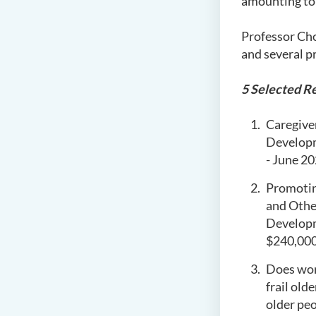
amounting to 
Professor Cho
and several p
5 Selected Re
Caregive
Developm
- June 2
Promoting
and Other
Developm
$240,000
Does wor
frail old
older pe