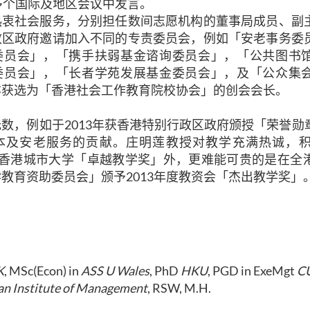
多个国际及地区会议中发言。
热衷社会服务，分别担任数间志愿机构的董事局成员、副
政区政府邀请加入不同的专责委员会，例如「安老事务委
委员会」，「携手扶弱基金谘询委员会」，「公共图书
委员会」，「长者学苑发展基金委员会」，及「公众集
亦获选为「香港社会工作教育院校协会」的创会会长。
数，例如于2013年获香港特别行政区政府颁授「荣誉勋
本及安老服务的贡献。庄明莲教授对教学充满热诚，
3年度香港城市大学「卓越教学奖」外，更难能可贵的是在
教育资助委员会」颁予2013年度教资会「杰出教学奖」
K
, MSc(Econ) in
ASS U Wales
, PhD
HKU
, PGD in ExeMgt
C
an Institute of Management
, RSW, M.H.