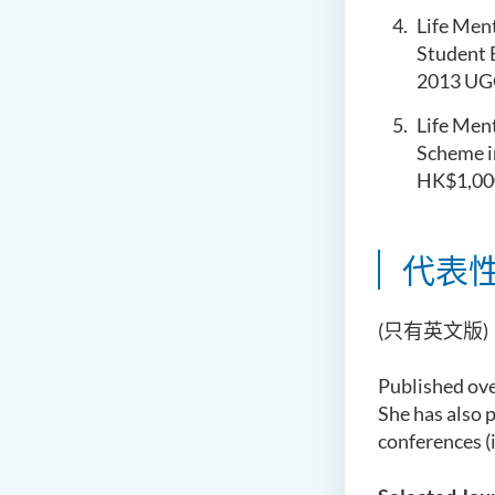
Life Men
Student E
2013 UGC
Life Men
Scheme i
HK$1,00
代表
(只有英文版)
Published ove
She has also 
conferences (