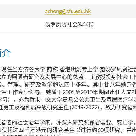
achong@sfu.edu.hk
汤罗凤贤社会科学院
简介
现任圣方济各大学(前称:香港明爱专上学院)汤罗凤贤社
成立的照顾者研究及发展中心的总监。
庄教授
投身社会工
务、管理、研究及教学超过四十多年。其中廿八年她乃
会工作专业领导。她曾于2005至2010年期间出任人文
学习），亦为香港中文大学赛马会公共卫生及基层医疗学院兼任
曾任劳工及福利局高级研究主任 (2019-2022) ，致力研究
位着名的社会老年学家，亦深入研究照顾者需要、死亡学
荣获超过四千万港元的研究基金以进行约60项研究，并出