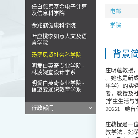
任白慈善基金电子计算
电邮
及信息科学院
学院
余兆麒健康科学院
叶应桃李如意人文及语
言学院
背景
汤罗凤贤社会科学院
明爱白英奇专业学院 -
庄明莲教授，
林凌婉宜设计学系
。她也是新
明爱白英奇专业学院 -
年学）的实
信望爱通识教育学系
者
，
教授及社
(学生生活与
行政部门
2022)。她
庄教授是一
教学法。她