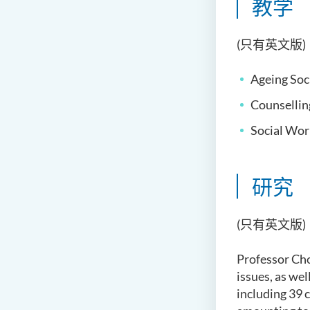
教学
(只有英文版)
Ageing Soc
Counsellin
Social Wor
研究
(只有英文版)
Professor Chon
issues, as we
including 39 