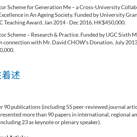
tor Scheme for Generation Me – a Cross-University Collab
xcellence in An Ageing Society. Funded by University Gran
 Teaching Award. Jan 2014 - Dec 2016. HK$450,000.
tor Scheme – Research & Practice. Funded by UGC Sixth M
n connection with Mr. David CHOW's Donation. July 2013
0,000.
性着述
r 90 publications (including 55 peer-reviewed journal artic
presented more than 90 papers in international, regional an
including 23 as keynote or plenary speaker).