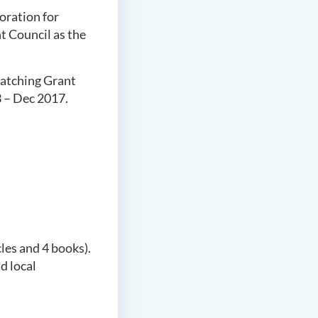
oration for
t Council as the
atching Grant
 – Dec 2017.
les and 4 books).
d local