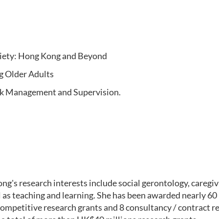
iety: Hong Kong and Beyond
g Older Adults
k Management and Supervision.
g's research interests include social gerontology, caregivi
ll as teaching and learning. She has been awarded nearly 60
competitive research grants and 8 consultancy / contract r