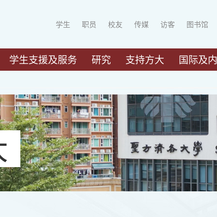
学生
职员
校友
传媒
访客
图书馆
学生支援及服务
研究
支持方大
国际及
大