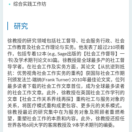
综合实践工作坊
郑依玲女士
关伟康博士
研究
王润泉博士
廖国康先生
徐教授的研究领域包括社工督导、社会服务行政、社会
邝灵思
工作教育及社会工作理论与实务。他发表了超过210
项着
作，包括专着
12
本
(e.g., Sage
出版的【社会工作督导】一
谭可娸
书
)及学术期刊论文83篇。徐教授是全球最多产的社工督
邱达民教授
导学者。在社会工作及实务方面，其论文【从抗逆到抵
抗：优势视角社会工作实务的重构】获国际社会工作期
粱嘉敏博士
刊颁发法兰·
端纳
(Frank Turner) 2010
年最佳论文奖，
位列
陈合玲女士
最多读者下载的社会工作文章首位，成为全球最多读者
的社会工作文章。此外，徐教授在英国社会工作学刊的
陈炳坤博士
文章【社会工作关系界线再探】重构社工与服务对象的
关系，将医疗模式重构成更包容、更多元的关系模式。
Prof Simon CHAN Tak Mau
徐教授最近的研究集中在为服务对象及照顾者重燃希
Dr Ada CHEUNG Pui Ling
望，重塑社会工作的本质和内容。此外，徐教授还担任
世界各地6间大学的客席教授
及
9本学术期刊的编委。
Ms Catalina CHAN Sin Han