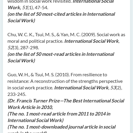
wisdom in social work revisited.
International Social
Work,
51
(1), 47-54.
(on the list of 50 most-cited articles in International
Social Work)
Chu, W. C. K., Tsui, M. S., & Yan, M. C. (2009). Social work as
moral and political practice.
International Social Work
,
52
(3), 287-298.
(on the list of 50 most-read articles in International
Social Work)
Guo, W. H., & Tsui, M. S. (2010). From resilience to
resistance: A reconstruction of the strengths perspective
in social work practice.
International Social Work
, 53
(2),
233-245.
(Dr. Francis Turner Prize—The Best International Social
Work Article in 2010,
(The no. 1 most-read article from 2011 to 2014 in
International Social Work)
(The no. 1 most-downloaded journal article in social