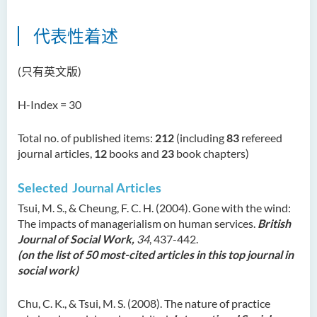
Dr Anna ZHANG Yan
代表性着述
Dr Joshua NAN Kin-man
Dr Daniel LEUNG Dick Man
(只有英文版)
Ms Joanna MOK Po King
H-Index = 30
Ms Kelly CHEUNG Man Ting
Dr Wesley WU Chi Hang
Total no. of published items:
212
(including
83
refereed
journal articles,
12
books and
23
book chapters)
校外顾问团及校外考试委员
Selected Journal Articles
奖学金
Tsui, M. S., & Cheung, F. C. H. (2004). Gone with the wind:
学生活动
The impacts of managerialism on human services.
British
Journal of Social Work,
34
, 437-442.
学院活动
(on the list of 50 most-cited articles in this top journal in
social work)
Chu, C. K., & Tsui, M. S. (2008). The nature of practice