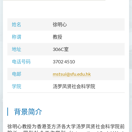
学院简介
姓名
徐明心
院长的话
称谓
教授
课程概览
地址
306C室
教职员
电话号码
3702 4510
Prof TSUI Ming Sum
电邮
mstsui@sfu.edu.hk
Dr CHU Cheong Hay
学院
汤罗凤贤社会科学院
Dr LAM Chiu Wan
Dr FUNG Ka Yi
Mr LAI Kin Kwok
背景简介
黎婷筑博士
徐明心教授为香港圣方济各大学汤罗凤贤社会科学院前
Ms Villy LO Suk Ling