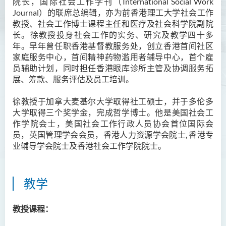
院长，国际社会工作学刊（International Social Work
Journal
）的联席总编辑，亦为前香港理工大学社会工作
Ms Angie HUNG Yiu Ying
教授、社会工作博士课程主任和医疗及社会科学院副院
Ms Mickey IP Po Na
长。徐教授投身社会工作的实务、研究及教学四十多
年。早年曾任职香港基督教服务处，创立香港首间社区
Mr Michael LAU Sik Wai
家庭服务中心，首间精神药物滥用者辅导中心，首个雇
Ms Clara LAW Ying Tsz
员辅助计划，同时担任香港眼库诊所主管及协调服务拓
展、筹款、服务评估及员工培训。
Mr LUK Yiu Tung
Ms Amy LEE Yuk Ying
徐教授于加拿大麦基尔大学取得社工硕士，并于多伦多
大学取得三个奖学金，完成哲学博士。他是美国社会工
Dr Leo YEUNG Yee Yu
作学院会士，美国社会工作行政人员协会首位国际会
Dr Joey SIU Chung Yue
员，英国管理学会会员，香港人力资源学会院士, 香港专
业辅导学会院
士及香港社会工作学院院士
。
Prof WONG Yu Cheung
Prof LAM Ching Man
教学
Mr Michael PAK Chui Man
Ms Patricia TAM Ka Ying
教授课程：
梁汉柱博士