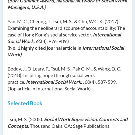
(
Burt Gummer Award, National Network of Social Work
Managers, U.S.A.
)
Yan, M. C., Cheung, J., Tsui, M. S., & Chu, W.C. K. (2017).
Examining the neoliberal discourse of accountability: The
case of Hong Kong's social service sector.
International
Social Work
, 60
(4), 976-989.)
(
No. 1 highly cited journal article in
International Social
Work
)
Boddy, J., O'Leary, P., Tsui, M. S., Pak C. M., & Wang, D. C.
(2018). Inspiring hope through social work
practice.
International Social Work
. , 60(4), 587-599.
(Top article in International Social Work)
Selected
Book
Tsui, M. S. (2005).
Social Work Supervision: Contexts and
Concepts
.
Thousand Oaks, CA: Sage Publications.