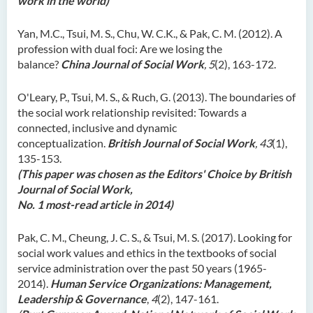
work in the world)
Yan, M.C., Tsui, M. S., Chu, W. C.K., & Pak, C. M. (2012). A
profession with dual foci: Are we losing the
balance?
China Journal of Social Work
, 5
(2), 163-172.
O'Leary, P., Tsui, M. S., & Ruch, G. (2013). The boundaries of
the social work relationship revisited: Towards a
connected, inclusive and dynamic
conceptualization.
British Journal of Social Work
, 43
(1),
135-153.
(This paper was chosen as the Editors' Choice by British
Journal of Social Work,
No. 1 most-read article in 2014)
Pak, C. M., Cheung, J. C. S., & Tsui, M. S. (2017). Looking for
social work values and ethics in the textbooks of social
service administration over the past 50 years (1965-
2014).
Human Service Organizations: Management,
Leadership & Governance
,
4
(2), 147-161.