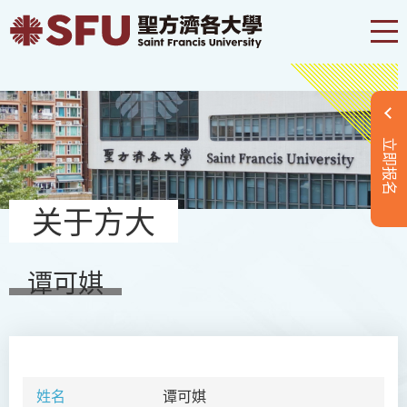
立即报名
关于方大
谭可娸
姓名
谭可娸