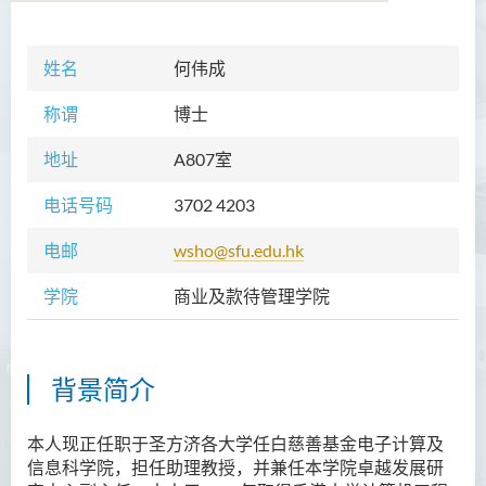
姓名
何伟成
学院简介
称谓
博士
院长的话
地址
A807室
愿景和使命
电话号码
3702 4203
教职员
电邮
wsho@sfu.edu.hk
校外顾问团及校外考试委员
学院
商业及款待管理学院
课程概览
访修及旁听生计划
背景简介
学术活动
学生活动
本人现正任职于
圣方济各大学任白慈善基金电子计算及
信息科学院
，担任助理教授，并兼任本学院卓越发展研
学员通讯