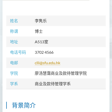
学院简介
姓名
李隽乐
院长的话
称谓
博士
愿景和使命
地址
A513室
教职员
电话号码
3702 4566
校外顾问团及校外考试委员
电邮
clli@sfu.edu.hk
课程概览
学院
廖汤慧霭商业及款待管理学院
访修及旁听生计划
学系
商业及款待管理学系
学术活动
学生活动
背景简介
学员通讯