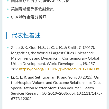
国际医疗经济学会 (iHEA)个人会员
美国寿险精算学会副会员
CFA 特许金融分析师
代表性着述
Zhao, S. X., Guo, N. S.,
Li, C. L. K.
, & Smith, C. (2017).
Megacities, the World's Largest Cities Unleashed:
Major Trends and Dynamics in Contemporary Global
Urban Development. World Development, 98, 257-
289.
https://doi.org/10.1016/j.worlddev.2017.04.038
Li, C. L. K.
and Sethuraman, K. and Yong, J. (2015), On
the Hospital Volume and Outcome Relationship: Does
Specialization Matter More Than Volume?. Health
Services Research, 50: 2019–2036. doi: 10.1111/1475-
6773.12302