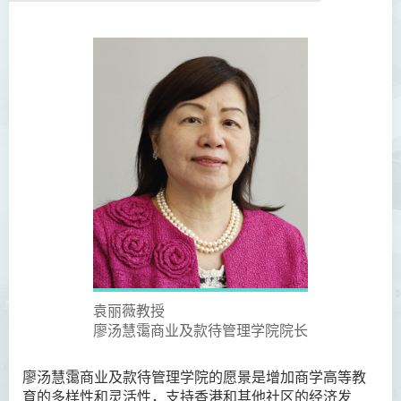
学院简介
院长的话
愿景和使命
教职员
校外顾问团及校外考试委员
课程概览
访修及旁听生计划
袁丽薇教授
学术活动
廖汤慧霭商业及款待管理学院院长
学生活动
廖汤慧霭商业及款待管理学院的愿景是增加商学高等教
学员通讯
育的多样性和灵活性，支持香港和其他社区的经济发