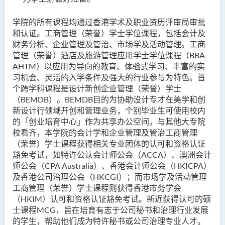
学院的所有课程均通过香港学术及职业资历评审局审批
和认证。工商管理（荣誉）学士学位课程，包括会计及
财务分析、企业管理及管治、市场学及活动管理。工商
管理（荣誉）
酒店及旅游管理应用学士学位课程（BBA-
AHTM）以应用为导向的教育、体验式学习、丰富的实
习机会、灵活的入学条件及强大的行业参与为特色。
首
个跨学科课程是设计新创企业管理（荣誉）学士
（BEMDB）。BEMDB目的为协助设计专才在美学和创
新设计行领域开创和管理业务，个别毕业生可使用校内
的「创业培育中心」作为共享办公空间。与其他大专院
校看齐，本学院的会计学和企业管理及管治工商管理
（荣誉）学士课程获得相关专业团体的认可和资格认证
豁免考试，如特许公认会计师公会（ACCA）、澳洲会计
师公会（CPA Australia）、香港会计师公会（HKICPA）
及香港公司治理公会（HKCGI）；而市场学及活动管理
工商管理（荣誉）学士课程则获得香港市务学会
（HKIM）认可和资格认证豁免考试。新近获得认可的硕
士课程MCG，旨在培育有志于公司秘书和治理行业发展
的学生，帮助他们成为特许秘书或公司治理专业人才。