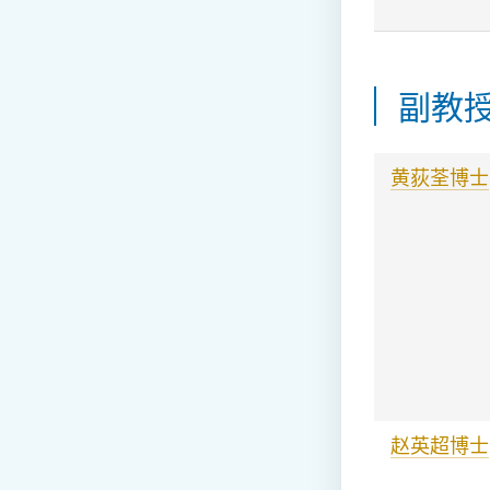
副教
黄荻荃博士
赵英超博士