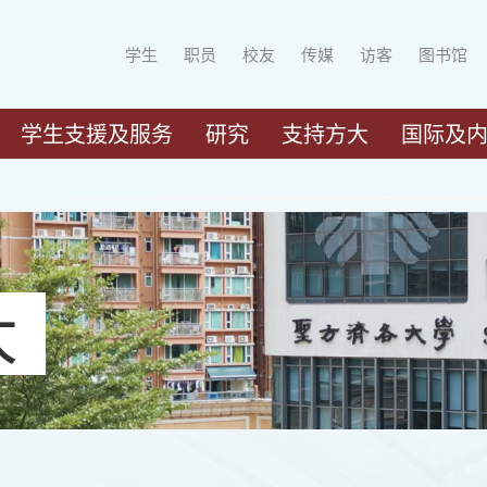
学生
职员
校友
传媒
访客
图书馆
学生支援及服务
研究
支持方大
国际及
大