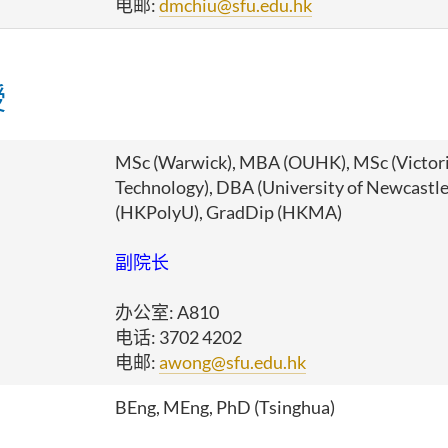
电邮:
dmchiu@sfu.edu.hk
授
MSc (Warwick), MBA (OUHK), MSc (Victoria
Technology), DBA (University of Newcastl
(HKPolyU), GradDip (HKMA)
副院长
办公室
: A810
电话
: 3702 4202
电邮
:
awong@sfu.edu.hk
BEng, MEng, PhD (Tsinghua)