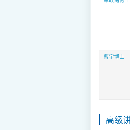
幸政南博士
曹宇博士
高级