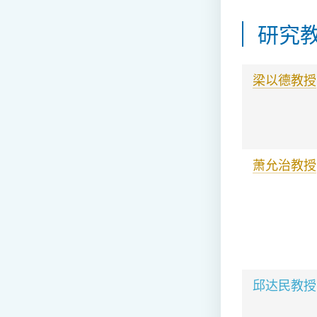
研究
梁以德教授
萧允治教授
邱达民教授