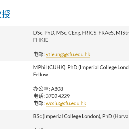
教授
DSc, PhD, MSc, CEng, FRICS, FRAeS, MISt
FHKIE
电邮:
ytleung@sfu.edu.hk
MPhil (CUHK), PhD (Imperial College Londo
Fellow
办公室
: A808
电话
: 3702 4229
电邮
:
wcsiu@sfu.edu.hk
BSc (Imperial College London), PhD (Harvar