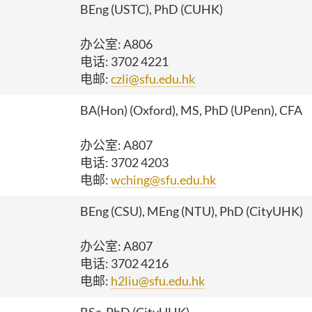
BEng (USTC), PhD (CUHK)
办公室
: A806
电话
: 3702 4221
电邮
:
czli@sfu.edu.hk
BA(Hon) (Oxford), MS, PhD (UPenn), CFA
办公室
: A807
电话
: 3702 4203
电邮
:
wching@sfu.edu.hk
BEng (CSU), MEng (NTU), PhD (CityUHK)
办公室
: A807
电话
: 3702 4216
电邮
:
h2liu@sfu.edu.hk