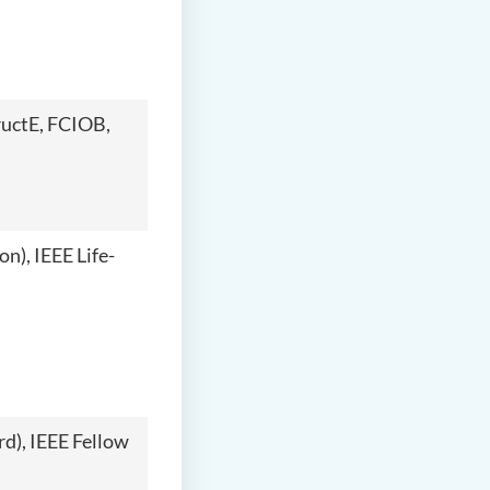
ructE, FCIOB,
n), IEEE Life-
d), IEEE Fellow