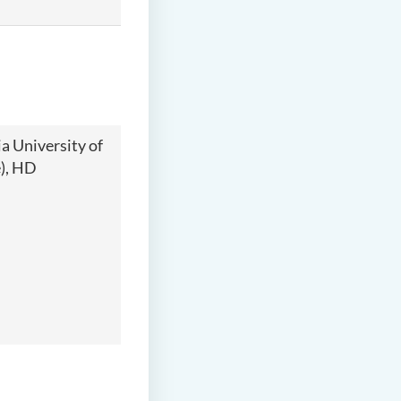
 University of
e), HD