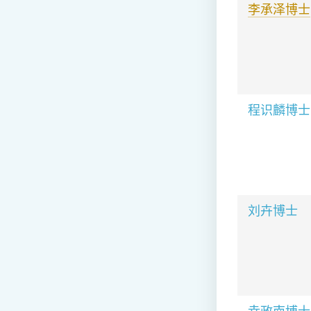
李承泽博士
程识麟博士
刘卉博士