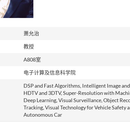
萧允治
教授
A808室
电子计算及信息科学院
DSP and Fast Algorithms, Intelligent Image an
HDTV and 3DTV, Super-Resolution with Machi
Deep Learning, Visual Surveillance, Object Rec
Tracking, Visual Technology for Vehicle Safety 
Autonomous Car