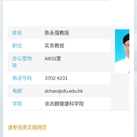
学院简介
院长的话
姓名
陈永强
教授
课程概览
职位
实务教授
教职员
办公室地
A832室
址
校外顾问团及校外考试委员
电话号码
3702 4231
学生活动
电邮
dchan@sfu.edu.hk
Community Health Conference
2018
学院
余兆麒健康科学院
余兆麒医疗研究中心
请参阅英文版网页