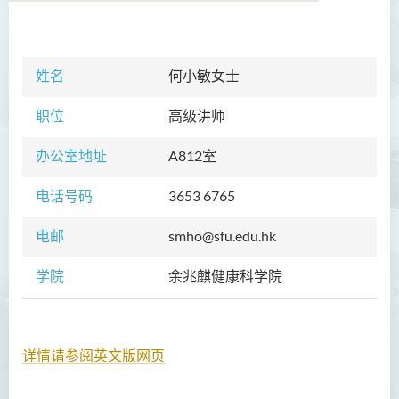
学院简介
姓名
何小敏女士
院长的话
职位
高级讲师
课程概览
办公室地址
A812室
教职员
电话号码
3653 6765
校外顾问团及校外考试委员
电邮
smho@sfu.edu.hk
学生活动
学院
余兆麒健康科学院
Community Health Conference
2018
余兆麒医疗研究中心
详情请参阅英文版网页