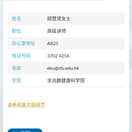
姓名
顾慧贤女士
学院简介
职位
高级讲师
院长的话
办公室地址
A825
课程概览
电话号码
3702 4256
教职员
电邮
eku@sfu.edu.hk
校外顾问团及校外考试委员
学院
余兆麒健康科学院
学生活动
Community Health Conference
2018
请参阅英文版网页
余兆麒医疗研究中心