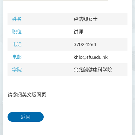
姓名
学院简介
卢洁卿女士
职位
院长的话
讲师
电话
课程概览
3702 4264
电邮
教职员
khlo@sfu.edu.hk
学院
校外顾问团及校外考试委员
余兆麒健康科学院
学生活动
请参阅英文版网页
Community Health Conference
2018
余兆麒医疗研究中心
返回