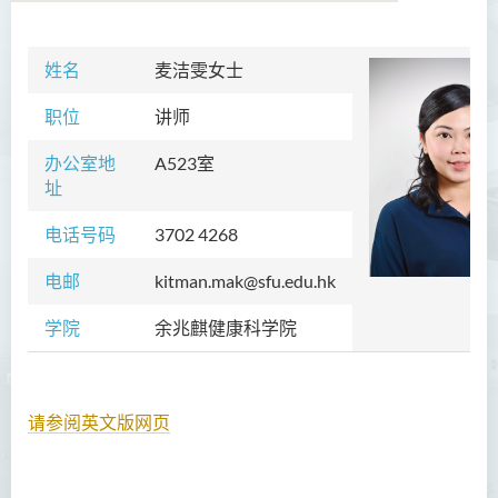
姓名
麦洁雯女士
学院简介
职位
讲师
院长的话
办公
室
地
A523室
课程概览
址
教职员
电话号码
3702 4268
校外顾问团及校外考试委员
电邮
kitman.mak@sfu.edu.hk
学生活动
学院
余兆麒健康科学院
Community Health Conference
2018
余兆麒医疗研究中心
请参阅英文版网页