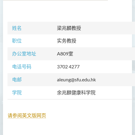
学院简介
姓名
梁兆麟教授
院长的话
职位
实务教授
课程概览
办公室地址
A809室
教职员
电话号码
3702 4277
校外顾问团及校外考试委员
电邮
aleung@sfu.edu.hk
学生活动
学院
余兆麒健康科学院
Community Health Conference
2018
余兆麒医疗研究中心
请参阅英文版网页