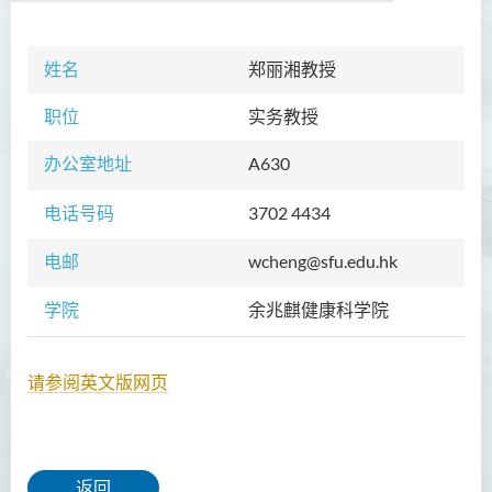
姓名
学院简介
郑丽湘教授
院长的话
职位
实务教授
课程概览
办公室地址
A630
教职员
电话号码
3702 4434
校外顾问团及校外考试委员
电邮
wcheng@sfu.edu.hk
学生活动
学院
余兆麒健康科学院
Community Health Conference
2018
请参阅英文版网页
余兆麒医疗研究中心
返回