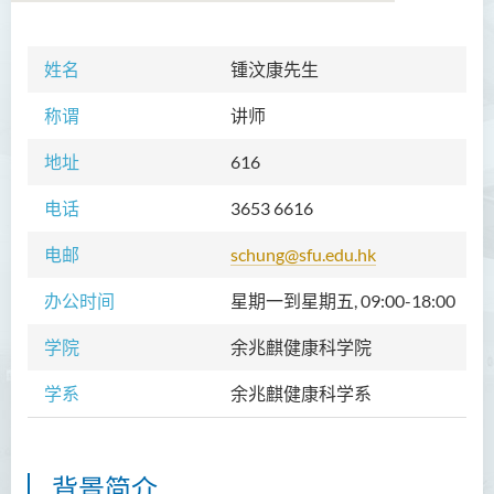
姓名
学院简介
锺汶康先生
称谓
院长的话
讲师
地址
课程概览
616
电话
教职员
3653 6616
电邮
校外顾问团及校外考试委员
schung@sfu.edu.hk
办公时间
学生活动
星期一到星期五, 09:00-18:00
学院
Community Health Conference
余兆麒健康科学院
2018
学系
余兆麒健康科学系
余兆麒医疗研究中心
背景简介