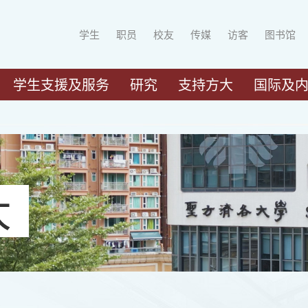
学生
职员
校友
传媒
访客
图书馆
学生支援及服务
研究
支持方大
国际及
大