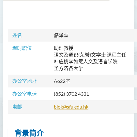
学院简介
院长的话
姓名
骆泽盈
课程概览
现时职位
助理教授
语文及通识(荣誉)文学士 课程主任
教职员
叶应桃李如意
人文及语言学院
圣方济各大学
陈善伟教授
办公室地址
A622室
英冠球博士
王淑雯博士
办公室电话
(852) 3702 4331
黄炳蔚博士
电邮
blok@sfu.edu.hk
吴海雅博士
李志权博士
背景简介
周昭端博士