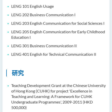
邓乐儿博士
LENG 101 English Usage
李宗华先生
LENG 202 Business Communication I
杨永乐博士
LENG 203 English Communication for Social Sciences I
吴咏彤女士
LENG 205 English Communication for Early Childhood
Education I
方逸康先生
LENG 301 Business Communication II
陈晓婷博士
LENG 401 English for Technical Communication II
徐子余博士
廖颖贤博士
研究
Mr James Speirs
行政及研究人员
Teaching Development Grant at the Chinese University
of Hong Kong (CUHK) for project 'Excellence in
校外顾问团及校外考试委员
Teaching and Learning: A Framework for CUHK
Undergraduate Programmes', 2009-2011 (HKD
学生活动
500,000)