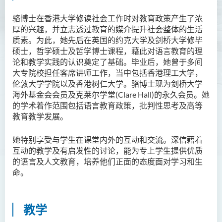
胡耀东先生
骆博士在香港大学修读社会工作时对教育政策产生了浓
厚的兴趣，并立志透过教育的媒介提升社会整体的生活
官福然先生
质素。为此，她先后在英国的约克大学及剑桥大学修毕
蔡清衍先生
硕士，哲学硕士及哲学博士课程，藉此对语言教育的理
论和教学实践的认识奠定了基础。毕业后，她曾于多间
郭俊祺先生
大专院校担任客席讲师工作，当中包括香港理工大学，
袁展聪博士
伦敦大学学院以及香港树仁大学。骆博士现为剑桥大学
海外基金会会员及克莱尔学堂(Clare Hall)
的永久会员。她
李嘉瑶女士
的学术着作范围包括语言教育政策，批判性思考及高等
刘学言先生
教育教学发展。
詹嘉文博士
她特别享受与学生在课堂内外的互动和交流。深信藉着
周仲华博士
互动的教学及有启发性的讨论，能为专上学生提供优质
的语言及人文教育，培养他们正面的态度面对学习和生
周倩如博士
命。
何启龙博士
李敬恒博士
教学
Quratulain Bibi 女士