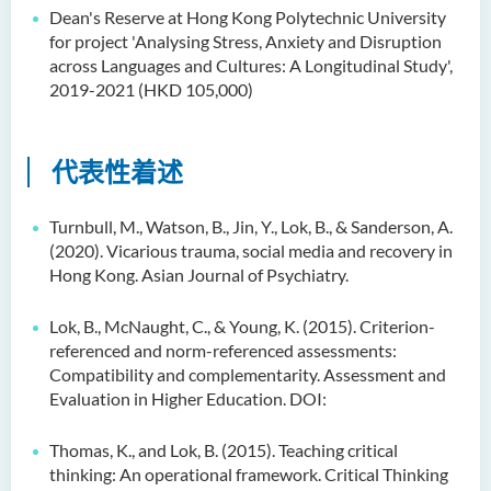
人文及语言学院通讯
Dean's Reserve at Hong Kong Polytechnic University
for project 'Analysing Stress, Anxiety and Disruption
圣方济各人文科技奖 2025
across Languages and Cultures: A Longitudinal Study',
2019-2021 (HKD 105,000)
国际会议2025
圣方济各人文科技奖(2024年)
代表性着述
获奖名单
旁听生计划
Turnbull, M., Watson, B., Jin, Y., Lok, B., & Sanderson, A.
(2020). Vicarious trauma, social media and recovery in
人文科技研究中心
Hong Kong. Asian Journal of Psychiatry.
幼稚园教师语文专业发展课
Lok, B., McNaught, C., & Young, K. (2015). Criterion-
程 - 基本课程
referenced and norm-referenced assessments:
Compatibility and complementarity. Assessment and
机器翻译译后编辑比赛 2021
Evaluation in Higher Education. DOI:
全港中学翻译科技问答比赛
Thomas, K., and Lok, B. (2015). Teaching critical
2023
thinking: An operational framework. Critical Thinking