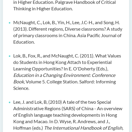
in Higher Education. Palgrave Handbook of Critical
Thinking in Higher Education.
McNaught, C., Lok, B., Yin, H., Lee, J.C-H., and Song, H.
(2013). Different regions, Diverse classrooms? A study
of primary classrooms in China. Asia Pacific Journal of
Education.
Lok, B., Fox, R., and McNaught, C. (2011). What Values
do Students in Hong Kong Attach to Experiential
Learning Opportunities? In E. O'Doherty (Eds.),
Education in a Changing Environment: Conference
Book,
Volume 5. College Station. Salford: Informing
Science.
Lee, J. and Lok, B, (2010) A tale of the two Special
Administrative Regions (SARS) of China - An overview
of English language teaching developments in Hong
Kong and Macao. In D. Wyse, R. Andrews, and J.,
Hoffman (eds.)
The International Handbook of English,