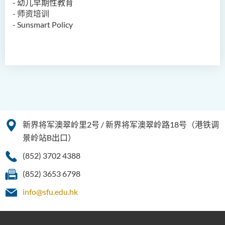
- 幼儿早期性教育
人文及语言学院通讯
- 师资培训
- Sunsmart Policy
圣方济各人文科技奖 2025
国际会议2025
圣方济各人文科技奖(2024年)
获奖名单
旁听生计划
人文科技研究中心
新界将军澳翠岭里2号 / 新界将军澳翠岭路18号（港铁调
景岭站B出口）
幼稚园教师语文专业发展课
(852) 3702 4388
程 - 基本课程
(852) 3653 6798
机器翻译译后编辑比赛 2021
info@sfu.edu.hk
全港中学翻译科技问答比赛
2023