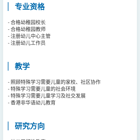
专业资格
邓乐儿博士
李宗华先生
- 合格幼稚园校长
杨永乐博士
- 合格幼稚园教师
- 注册幼儿中心主管
吴咏彤女士
- 注册幼儿工作员
方逸康先生
陈晓婷博士
教学
徐子余博士
廖颖贤博士
- 照顾特殊学习需要儿童的家校、社区协作
- 特殊学习需要儿童的社会环境
Mr James Speirs
- 特殊学习需要儿童学习及社交发展
- 香港非华语幼儿教育
行政及研究人员
校外顾问团及校外考试委员
研究方向
学生活动