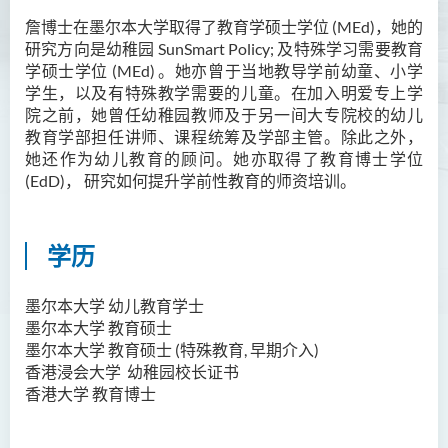
胡耀东先生
詹博士在墨尔本大学取得了教育学硕士学位 (MEd)，她的
研究方向是幼稚园 SunSmart Policy; 及特殊学习需要教育
官福然先生
学硕士学位 (MEd) 。她亦曾于当地教导学前幼童、小学
学生，以及有特殊教学需要的儿童。在加入明爱专上学
蔡清衍先生
院之前，她曾任幼稚园教师及于另一间大专院校的幼儿
郭俊祺先生
教育学部担任讲师
、
课程统筹及学部主管。除此之外，
她还作为幼儿教育的顾问。她亦取得了教育博士学位
袁展聪博士
(EdD)， 研究如何提升学前性教育的师资培训。
李嘉瑶女士
刘学言先生
学历
詹嘉文博士
周仲华博士
墨尔本大学 幼儿教育学士
墨尔本大学 教育硕士
周倩如博士
墨尔本大学 教育硕士 (特殊教育, 早期介入)
何启龙博士
香港浸会大学 幼稚园校长证书
香港大学
教育博士
李敬恒博士
Quratulain Bibi 女士