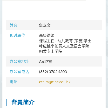
学院简介
姓名
詹嘉文
院长的话
现时职位
高级讲师
课程概览
课程主任 - 幼儿教育 (荣誉)学士
教职员
叶应桃李如意人文及语言学院
明爱专上学院
陈善伟教授
办公室地址
A617室
英冠球博士
办公室电话
(852) 3702 4303
王淑雯博士
黄炳蔚博士
电邮
cchim@cihe.edu.hk
吴海雅博士
李志权博士
背景简介
周昭端博士