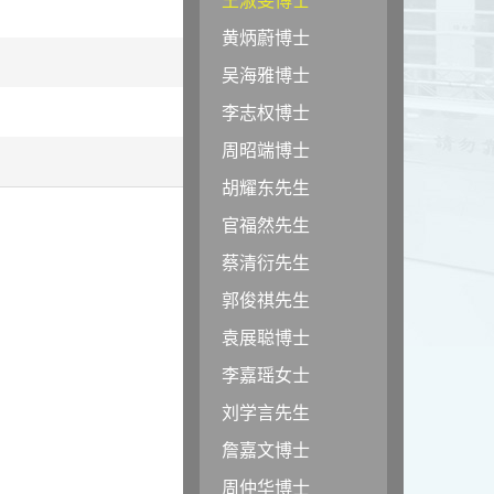
黄炳蔚博士
吴海雅博士
李志权博士
周昭端博士
胡耀东先生
官福然先生
蔡清衍先生
郭俊祺先生
袁展聪博士
李嘉瑶女士
刘学言先生
詹嘉文博士
周仲华博士