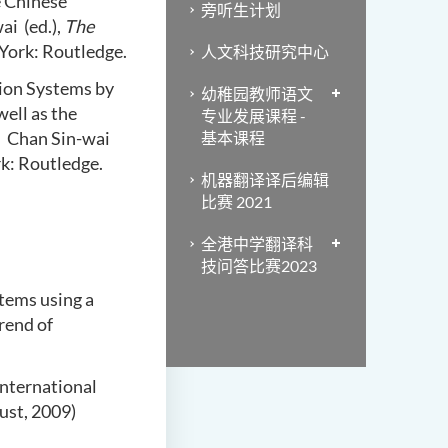
e Chinese
旁听生计划
i (ed.),
The
York: Routledge.
人文科技研究中心
tion Systems by
幼稚园教师语文
ell as the
专业发展课程 -
n Chan Sin-wai
基本课程
rk
:
Routledge.
机器翻译译后编辑
比赛 2021
全港中学翻译科
技问答比赛2023
tems using a
rend of
International
st, 2009)