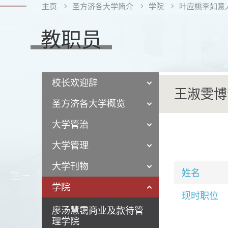
主页
圣方济各大学简介
学院
叶应桃李如意
教职员
校长欢迎辞
王淑雯博
圣方济各大学概览
大学管治
大学管理
大学刊物
姓名
学院
现时职位
廖汤慧霭商业及款待管
理学院