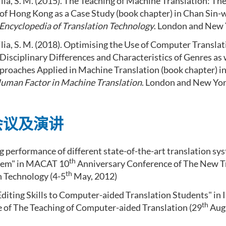
ia, S. M. (2015). The Teaching of Machine Translation: Th
of Hong Kong as a Case Study (book chapter) in Chan Sin-wa
Encyclopedia of Translation Technology
. London and New 
lia, S. M. (2018). Optimising the Use of Computer Transla
isciplinary Differences and Characteristics of Genres as w
proaches Applied in Machine Translation (book chapter) i
uman Factor in Machine Translation
.
London and New Yo
会议及演讲
 performance of different state-of-the-art translation sys
th
oem" in MACAT 10
Anniversary Conference of The New T
th
n Technology (4-5
May, 2012)
diting Skills to Computer-aided Translation Students" in 
th
 of The Teaching of Computer-aided Translation (29
Augu