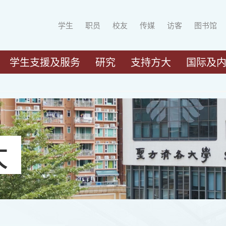
学生
职员
校友
传媒
访客
图书馆
学生支援及服务
研究
支持方大
国际及
大