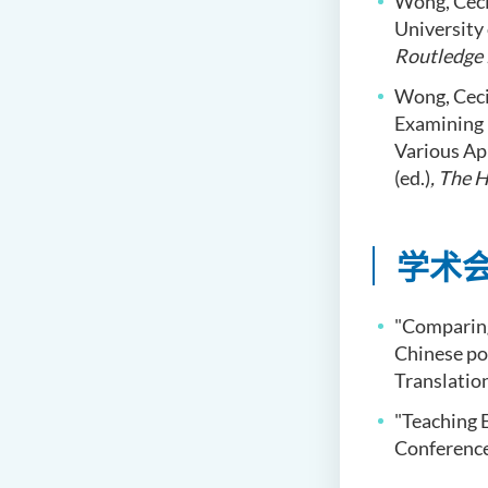
Wong, Cecil
University 
Routledge 
Wong, Ceci
Examining D
Various Ap
(ed.)
,
The H
学术
"Comparing
Chinese p
Translatio
"Teaching E
Conference