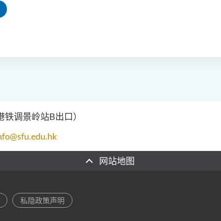
（港铁调景岭站B出口）
nfo@sfu.edu.hk
网站地图
私隐政策声明