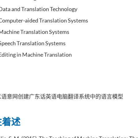
ata and Translation Technology
Computer-aided Translation Systems
Machine Translation Systems
peech Translation Systems
diting in Machine Translation
以语意网创建广东话英语电脑翻译系统中的语言模型
性着述