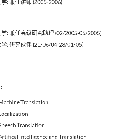
大学: 兼任讲师 (2005-2006)
 兼任高级研究助理 (02/2005-06/2005)
学: 研究伙伴
(
21/06/04-28/01/05)
:
Machine Translation
ocalization
peech Translation
tifical Intelligence and Translation