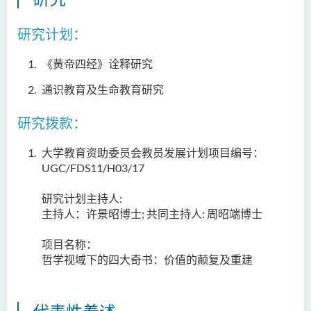
人文及语言学院通讯
研究计划：
圣方济各人文科技奖 2025
《黄帝四经》诠释研究
国际会议2025
通识教育及生命教育研究
圣方济各人文科技奖(2024年)
获奖名单
研究拨款：
旁听生计划
大学教育资助委员会教员发展计划项目编号：
UGC/FDS11/H03/17
人文科技研究中心
研究计划主持人:
幼稚园教师语文专业发展课
主持人：许景昭博士; 共同主持人: 周昭端博士
程 - 基本课程
项目名称：
机器翻译译后编辑比赛 2021
哲学视域下的四大奇书：价值的颠复及重建
全港中学翻译科技问答比赛
2023