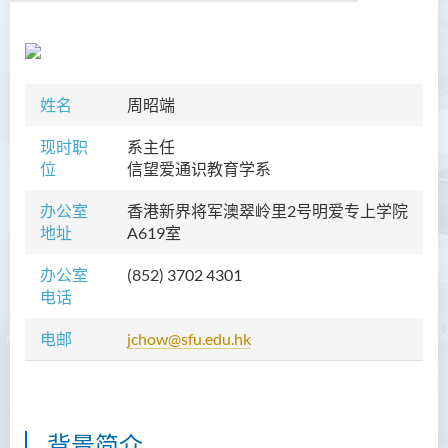
学院简介
姓名
周昭端
院长的话
现时职
系主任
课程概览
位
信望爱通识教育学系
教职员
办公室
香港新界将军澳翠岭里2号
明爱专上学院
地址
A619室
陈善伟教授
英冠球博士
办公室
(852) 3702 4301
电话
王淑雯博士
黄炳蔚博士
电邮
jchow@sfu.edu.hk
吴海雅博士
李志权博士
周昭端博士
背景简介