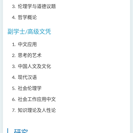
邓乐儿博士
伦理学与道德议题
李宗华先生
哲学概论
杨永乐博士
副学士/高级文凭
吴咏彤女士
中文应用
方逸康先生
思考的艺术
陈晓婷博士
中国人文及文化
徐子余博士
廖颖贤博士
现代汉语
Mr James Speirs
社会伦理学
社会工作应用中文
行政及研究人员
知识理论及人性论
校外顾问团及校外考试委员
学生活动
研究