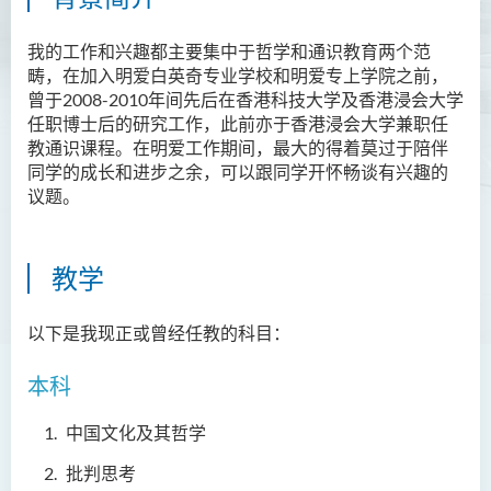
胡耀东先生
我的工作和兴趣都主要集中于哲学和通识教育两个范
官福然先生
畴，在加入明爱白英奇专业学校和明爱专上学院之前，
曾于2008-2010年间先后在香港科技大学及香港浸会大学
蔡清衍先生
任职博士后的研究工作，此前亦于香港浸会大学兼职任
郭俊祺先生
教通识课程。在明爱工作期间，最大的得着莫过于陪伴
同学的成长和进步之余，可以跟同学开怀畅谈有兴趣的
袁展聪博士
议题。
李嘉瑶女士
刘学言先生
教学
詹嘉文博士
周仲华博士
以下是我现正或曾经任教的科目：
周倩如博士
本科
何启龙博士
中国文化及其哲学
李敬恒博士
批判思考
Quratulain Bibi 女士