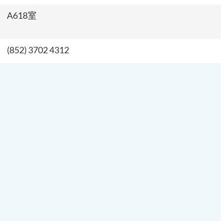
A618室
(852) 3702 4312
jlaw@cihe.edu.hk
简介
拥有丰富的欧美商业经验，他曾在香港营销金融、房地产
欧洲和美国的商务英语谈判，这些背景使他能提供实用的
学理念是扩阔学生视野，并帮助他们分析现实世界的营商
英国Abraham Moss College及英国曼彻斯特理工
澳洲巴拉特大学并取得工商管理硕士学位（MBA）（主修