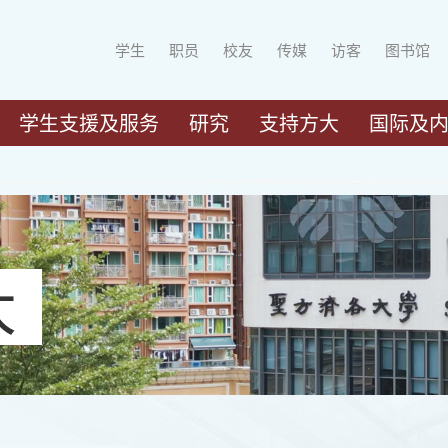
学生
职员
校友
传媒
访客
图书馆
学生支援及服务
研究
支持方大
国际及
大