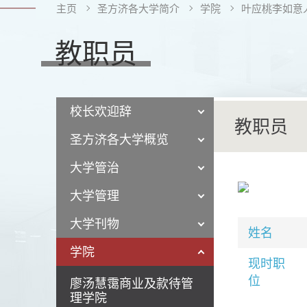
主页
圣方济各大学简介
学院
叶应桃李如意
教职员
校长欢迎辞
教职员
圣方济各大学概览
大学管治
大学管理
大学刊物
姓名
学院
现时职
位
廖汤慧霭商业及款待管
理学院