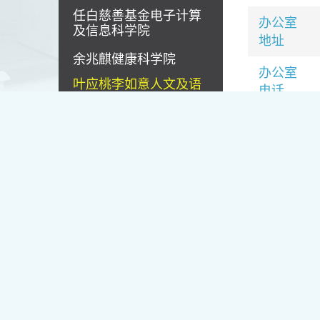
任白慈善基金电子计算
办公室
及信息科学院
地址
余兆麒健康科学院
办公室
叶应桃李如意人文及语
电话
言学院
电邮
汤罗凤贤社会科学院
明爱白英奇专业学院 -
林凌婉宜设计学系
背景
明爱白英奇专业学院 -
信望爱通识教育学系
罗伟忠先生
许多日本，
学，他的教
行政部门
罗先生曾就读于
及后就读于