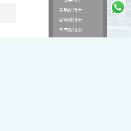
黄炳蔚博士
吴海雅博士
李志权博士
周昭端博士
胡耀东先生
官福然先生
蔡清衍先生
郭俊祺先生
等事宜，并参加了
袁展聪博士
营商见解和英语教
李嘉瑶女士
难题。
刘学言先生
大学设计系和传理系，
詹嘉文博士
国际商业管理和
周仲华博士