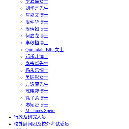
李嘉瑶女士
刘学言先生
詹嘉文博士
周仲华博士
周倩如博士
何启龙博士
李敬恒博士
Quratulain Bibi 女士
邓乐儿博士
李宗华先生
杨永乐博士
吴咏彤女士
方逸康先生
陈晓婷博士
徐子余博士
廖颖贤博士
Mr James Speirs
行政及研究人员
校外顾问团及校外考试委员