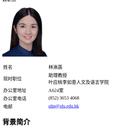
姓名
林湫菡
助理教授
现时职位
叶应桃李如意人文及语言学院
办公室地址
A624室
(852) 3653 4068
办公室电话
qlin@sfu.edu.hk
电邮
背景简介