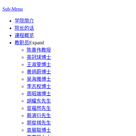
Sub-Menu
学院简介
院长的话
课程概览
教职员
Expand
陈善伟教授
英冠球博士
王淑雯博士
黄炳蔚博士
吴海雅博士
李志权博士
周昭端博士
胡耀东先生
官福然先生
蔡清衍先生
郭俊祺先生
袁展聪博士