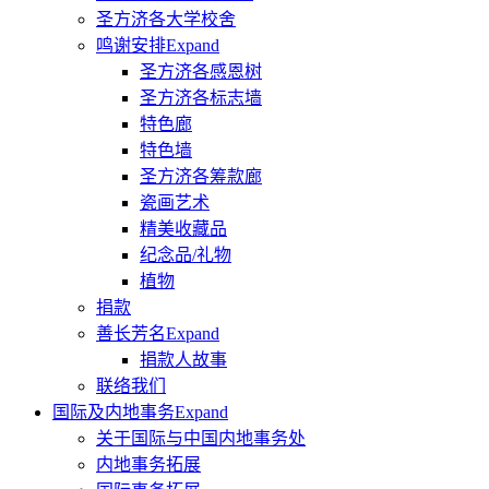
圣方济各大学校舍
鸣谢安排
Expand
圣方济各感恩树
圣方济各标志墙
特色廊
特色墙
圣方济各筹款廊
瓷画艺术
精美收藏品
纪念品/礼物
植物
捐款
善长芳名
Expand
捐款人故事
联络我们
国际及内地事务
Expand
关于国际与中国内地事务处
内地事务拓展