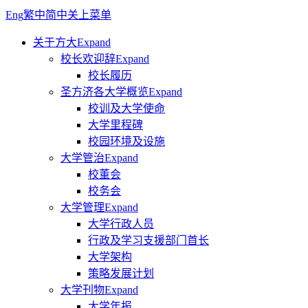
Eng
繁中
简中
关上菜单
关于方大
Expand
校长欢迎辞
Expand
校长履历
圣方济各大学概览
Expand
校训及大学使命
大学里程碑
校园环境及设施
大学管治
Expand
校董会
校务会
大学管理
Expand
大学行政人员
行政及学习支援部门首长
大学架构
策略发展计划
大学刊物
Expand
大学年报