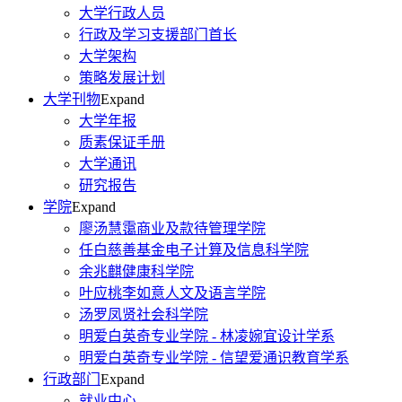
大学行政人员
行政及学习支援部门首长
大学架构
策略发展计划
大学刊物
Expand
大学年报
质素保证手册
大学通讯
研究报告
学院
Expand
廖汤慧霭商业及款待管理学院
任白慈善基金电子计算及信息科学院
余兆麒健康科学院
叶应桃李如意人文及语言学院
汤罗凤贤社会科学院
明爱白英奇专业学院 - 林凌婉宜设计学系
明爱白英奇专业学院 - 信望爱通识教育学系
行政部门
Expand
就业中心