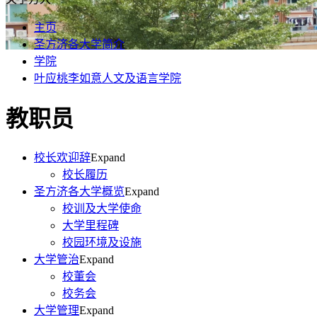
主页
圣方济各大学简介
学院
叶应桃李如意人文及语言学院
教职员
校长欢迎辞
Expand
校长履历
圣方济各大学概览
Expand
校训及大学使命
大学里程碑
校园环境及设施
大学管治
Expand
校董会
校务会
大学管理
Expand