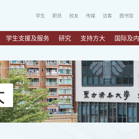
学生
职员
校友
传媒
访客
图书馆
学生支援及服务
研究
支持方大
国际及
大