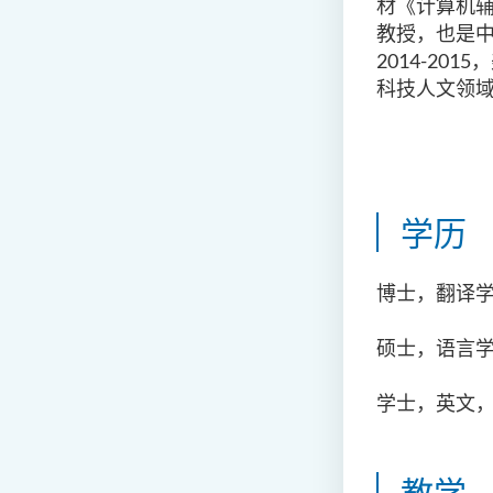
材《计算机辅
教授，也是中美福布
2014-2
科技人文领
学历
博士，翻译
硕士，语言
学士，英文
教学