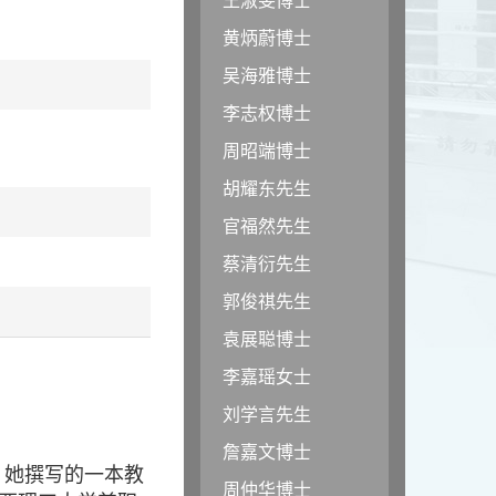
黄炳蔚博士
吴海雅博士
李志权博士
周昭端博士
胡耀东先生
官福然先生
蔡清衍先生
郭俊祺先生
袁展聪博士
李嘉瑶女士
刘学言先生
詹嘉文博士
。她撰写的一本教
周仲华博士