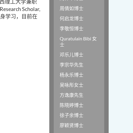
江西理工大学兼职
周倩如博士
rch Scholar,
终身学习，目前在
何启龙博士
李敬恒博士
Quratulain Bibi 女
士
邓乐儿博士
李宗华先生
杨永乐博士
吴咏彤女士
方逸康先生
陈晓婷博士
徐子余博士
廖颖贤博士