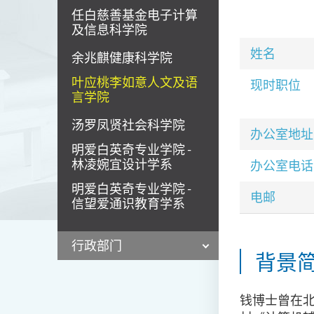
任白慈善基金电子计算
及信息科学院
姓名
余兆麒健康科学院
叶应桃李如意人文及语
现时职位
言学院
汤罗凤贤社会科学院
办公室地址
明爱白英奇专业学院 -
林凌婉宜设计学系
办公室电话
明爱白英奇专业学院 -
电邮
信望爱通识教育学系
行政部门
背景
钱博士曾在